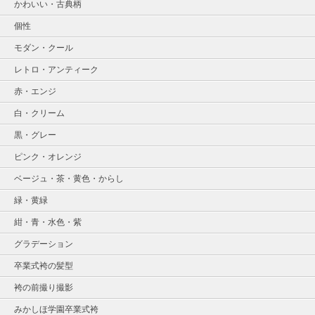
かわいい・古典柄
個性
モダン・クール
レトロ・アンティーク
赤・エンジ
白・クリーム
黒・グレー
ピンク・オレンジ
ベージュ・茶・黄色・からし
緑・黄緑
紺・青・水色・紫
グラデーション
卒業式袴の髪型
袴の前撮り撮影
みかしほ学園卒業式袴