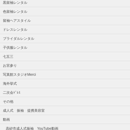
黒留袖レンタル
色留袖レンタル
留袖ヘアスタイル
ドレスレンタル
ブライダルレンタル
子供服レンタル
七五三
お宮参り
写真館スタジオMerci
海外挙式
二次会ﾄﾞﾚｽ
その他
成人式 振袖 提携美容室
動画
高砂市成人式振袖 YouTube動画