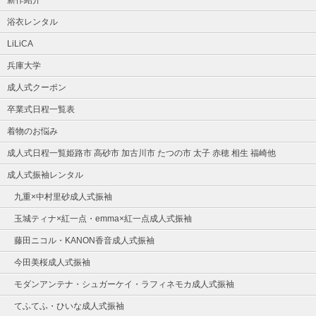
浴衣レンタル
LiLiCA
兵庫大学
成人式クーポン
卒業式日程一覧表
着物のお悩み
成人式日程一覧姫路市 高砂市 加古川市 たつの市 太子 赤穂 相生 福崎他
成人式振袖レンタル
九重×中村里砂成人式振袖
玉城ティナ×紅一点・emma×紅一点成人式振袖
藤田ニコル・KANON香音成人式振袖
今田美桜成人式振袖
モダンアンテナ・シュガーケイ・ラフィネモカ成人式振袖
てふてふ・ひいな成人式振袖