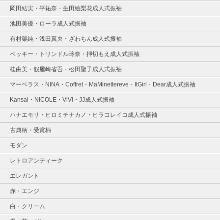
岡田結実・平祐奈・生田絵梨花成人式振袖
池田美優・ローラ成人式振袖
有村架純・浅田真央・ざわちん成人式振袖
ベッキー・トリンドル玲奈・押切もえ成人式振袖
桂由美・假屋崎省吾・松田聖子成人式振袖
マーベラス・NINA・Coffret・MaMinettereve・ItGirl・Dear成人式振袖
Kansai・NICOLE・ViVi・JJ成人式振袖
ハナエモリ・ヒロミチナカノ・ヒラコレイコ成人式振袖
古典柄・受賞柄
モダン
レトロアンティーク
エレガント
赤・エンジ
白・クリーム