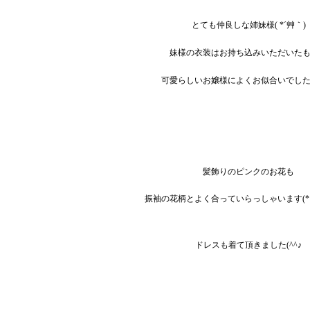
とても仲良しな姉妹様( *´艸｀)
妹様の衣装はお持ち込みいただいた
可愛らしいお嬢様によくお似合いでし
髪飾りのピンクのお花も
振袖の花柄とよく合っていらっしゃいます(*’
ドレスも着て頂きました(^^♪