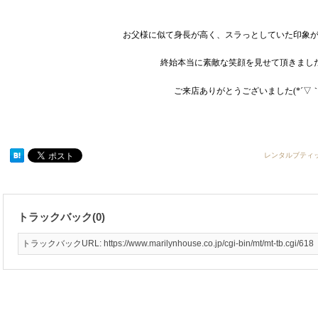
お父様に似て身長が高く、スラっとしていた印象
終始本当に素敵な笑顔を見せて頂きまし
ご来店ありがとうございました(*´▽｀
レンタルブティ
トラックバック(0)
トラックバックURL: https://www.marilynhouse.co.jp/cgi-bin/mt/mt-tb.cgi/618