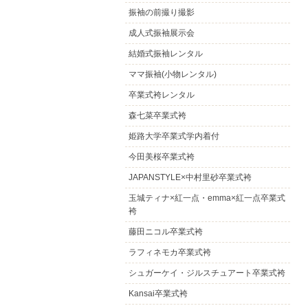
振袖の前撮り撮影
成人式振袖展示会
結婚式振袖レンタル
ママ振袖(小物レンタル)
卒業式袴レンタル
森七菜卒業式袴
姫路大学卒業式学内着付
今田美桜卒業式袴
JAPANSTYLE×中村里砂卒業式袴
玉城ティナ×紅一点・emma×紅一点卒業式
袴
藤田ニコル卒業式袴
ラフィネモカ卒業式袴
シュガーケイ・ジルスチュアート卒業式袴
Kansai卒業式袴