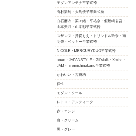
モダンアンテナ卒業式袴
有村架純・大島優子卒業式袴
白石麻衣・菜々緒・平祐奈・假屋崎省吾・
山本美月・山本彩卒業式袴
スザンヌ・押切もえ・トリンドル玲奈・南
明奈・ベッキー卒業式袴
NICOLE・MERCURYDUO卒業式袴
anan・JAPANSTYLE・Gil’stalk・Xmiss・
JAM・hiromichinakano卒業式袴
かわいい・古典柄
個性
モダン・クール
レトロ・アンティーク
赤・エンジ
白・クリーム
黒・グレー