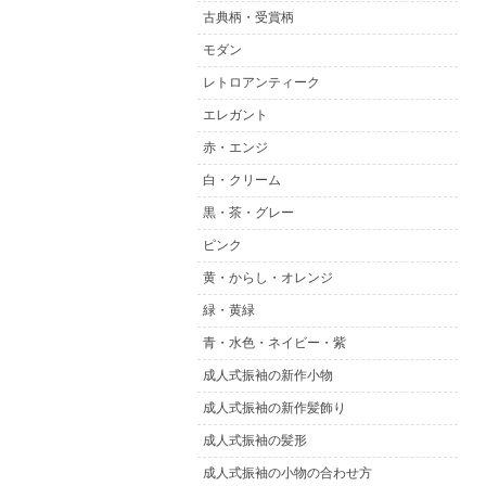
古典柄・受賞柄
モダン
レトロアンティーク
エレガント
赤・エンジ
白・クリーム
黒・茶・グレー
ピンク
黄・からし・オレンジ
緑・黄緑
青・水色・ネイビー・紫
成人式振袖の新作小物
成人式振袖の新作髪飾り
成人式振袖の髪形
成人式振袖の小物の合わせ方