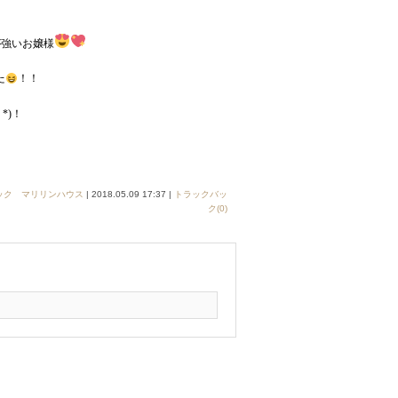
が強いお嬢様
た
！！
*)！
ック マリリンハウス
| 2018.05.09 17:37 |
トラックバッ
ク(0)