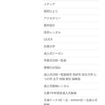
メディア
桜田ひより
アクセサリー
新作紹介
浴衣レンタル
LiLiCA
兵庫大学
成人式クーポン
卒業式日程一覧表
着物のお悩み
成人式日程一覧姫路市 高砂市 加古川市 た
つの市 太子 赤穂 相生 福崎他
成人式振袖レンタル
九重×中村里砂成人式振袖
玉城ティナ×紅一点・emma×紅一点成人式
振袖