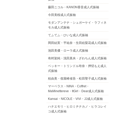
藤田ニコル・KANON香音成人式振袖
今田美桜成人式振袖
モダンアンテナ・シュガーケイ・ラフィネ
モカ成人式振袖
てふてふ・ひいな成人式振袖
岡田結実・平祐奈・生田絵梨花成人式振袖
池田美優・ローラ成人式振袖
有村架純・浅田真央・ざわちん成人式振袖
ベッキー・トリンドル玲奈・押切もえ成人
式振袖
桂由美・假屋崎省吾・松田聖子成人式振袖
マーベラス・NINA・Coffret・
MaMinettereve・ItGirl・Dear成人式振袖
Kansai・NICOLE・ViVi・JJ成人式振袖
ハナエモリ・ヒロミチナカノ・ヒラコレイ
コ成人式振袖