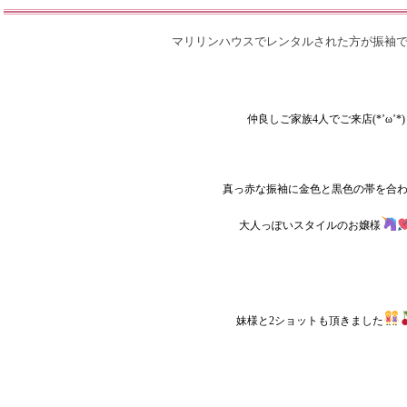
マリリンハウスでレンタルされた方が振袖
仲良しご家族4人でご来店(*’ω’*)
真っ赤な振袖に金色と黒色の帯を合
大人っぽいスタイルのお嬢様
妹様と2ショットも頂きました