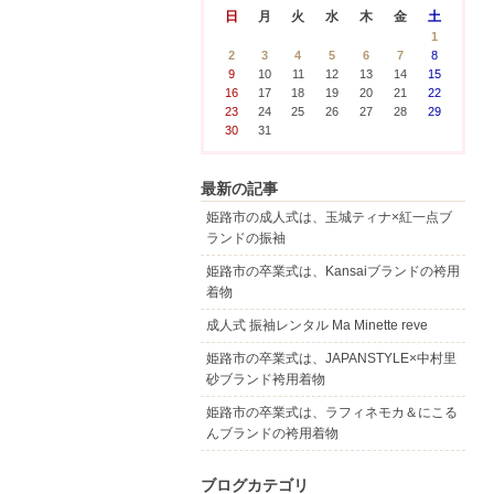
日
月
火
水
木
金
土
1
2
3
4
5
6
7
8
9
10
11
12
13
14
15
16
17
18
19
20
21
22
23
24
25
26
27
28
29
30
31
最新の記事
姫路市の成人式は、玉城ティナ×紅一点ブ
ランドの振袖
姫路市の卒業式は、Kansaiブランドの袴用
着物
成人式 振袖レンタル Ma Minette reve
姫路市の卒業式は、JAPANSTYLE×中村里
砂ブランド袴用着物
姫路市の卒業式は、ラフィネモカ＆にこる
んブランドの袴用着物
ブログカテゴリ