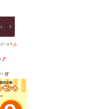
ら
ございます
よ
さい