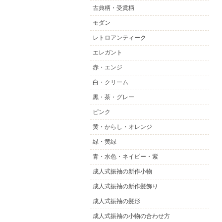
古典柄・受賞柄
モダン
レトロアンティーク
エレガント
赤・エンジ
白・クリーム
黒・茶・グレー
ピンク
黄・からし・オレンジ
緑・黄緑
青・水色・ネイビー・紫
成人式振袖の新作小物
成人式振袖の新作髪飾り
成人式振袖の髪形
成人式振袖の小物の合わせ方