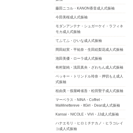
藤田ニコル・KANON香音成人式振袖
今田美桜成人式振袖
モダンアンテナ・シュガーケイ・ラフィネ
モカ成人式振袖
てふてふ・ひいな成人式振袖
岡田結実・平祐奈・生田絵梨花成人式振袖
池田美優・ローラ成人式振袖
有村架純・浅田真央・ざわちん成人式振袖
ベッキー・トリンドル玲奈・押切もえ成人
式振袖
桂由美・假屋崎省吾・松田聖子成人式振袖
マーベラス・NINA・Coffret・
MaMinettereve・ItGirl・Dear成人式振袖
Kansai・NICOLE・ViVi・JJ成人式振袖
ハナエモリ・ヒロミチナカノ・ヒラコレイ
コ成人式振袖