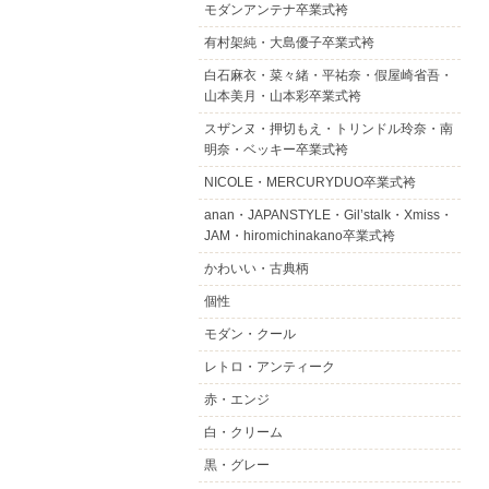
モダンアンテナ卒業式袴
有村架純・大島優子卒業式袴
白石麻衣・菜々緒・平祐奈・假屋崎省吾・
山本美月・山本彩卒業式袴
スザンヌ・押切もえ・トリンドル玲奈・南
明奈・ベッキー卒業式袴
NICOLE・MERCURYDUO卒業式袴
anan・JAPANSTYLE・Gil’stalk・Xmiss・
JAM・hiromichinakano卒業式袴
かわいい・古典柄
個性
モダン・クール
レトロ・アンティーク
赤・エンジ
白・クリーム
黒・グレー