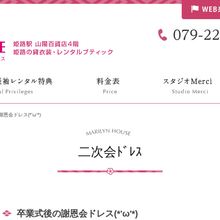
リリンハウス
会ドレス(*'ω'*)
二次会ﾄﾞﾚｽ
卒業式後の謝恩会ドレス(*'ω'*)