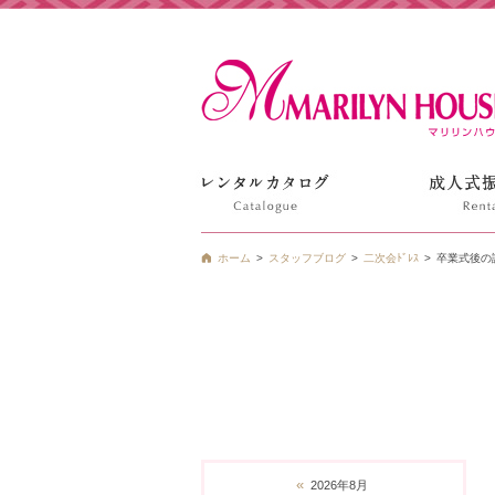
姫路の振袖 袴 ドレス レンタルは衣装レンタル貸衣装のマ
ホーム
スタッフブログ
二次会ﾄﾞﾚｽ
卒業式後の謝恩
«
2026年8月