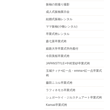
振袖の前撮り撮影
成人式振袖展示会
結婚式振袖レンタル
ママ振袖(小物レンタル)
卒業式袴レンタル
森七菜卒業式袴
姫路大学卒業式学内着付
今田美桜卒業式袴
JAPANSTYLE×中村里砂卒業式袴
玉城ティナ×紅一点・emma×紅一点卒業式
袴
藤田ニコル卒業式袴
ラフィネモカ卒業式袴
シュガーケイ・ジルスチュアート卒業式袴
Kansai卒業式袴