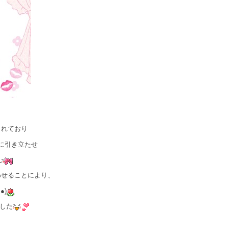
されており
に引き立たせ
わせることにより、
●)
した