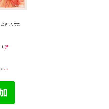
くださった方に
ます
ます