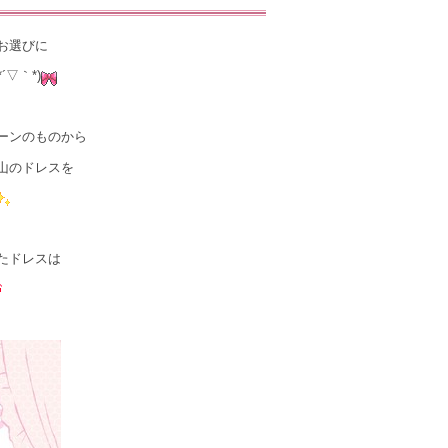
お選びに
▽｀*)
ーンのものから
山のドレスを
たドレスは