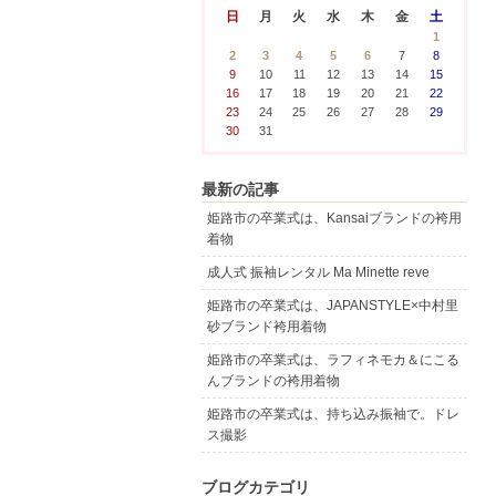
日
月
火
水
木
金
土
1
2
3
4
5
6
7
8
9
10
11
12
13
14
15
16
17
18
19
20
21
22
23
24
25
26
27
28
29
30
31
最新の記事
姫路市の卒業式は、Kansaiブランドの袴用
着物
成人式 振袖レンタル Ma Minette reve
姫路市の卒業式は、JAPANSTYLE×中村里
砂ブランド袴用着物
姫路市の卒業式は、ラフィネモカ＆にこる
んブランドの袴用着物
姫路市の卒業式は、持ち込み振袖で。ドレ
ス撮影
ブログカテゴリ