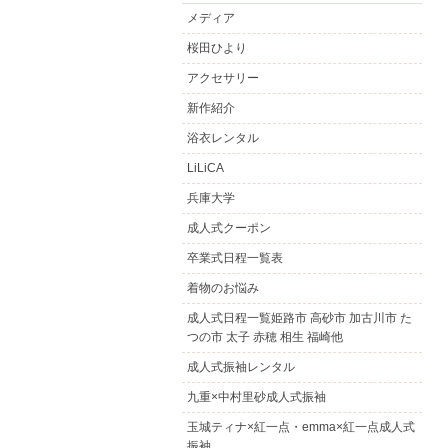
メディア
桜田ひより
アクセサリー
新作紹介
浴衣レンタル
LiLiCA
兵庫大学
成人式クーポン
卒業式日程一覧表
着物のお悩み
成人式日程一覧姫路市 高砂市 加古川市 た
つの市 太子 赤穂 相生 福崎他
成人式振袖レンタル
九重×中村里砂成人式振袖
玉城ティナ×紅一点・emma×紅一点成人式
振袖