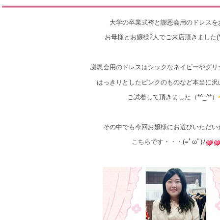
大学の卒業式袴と謝恩会用のドレスを
お母様とお嬢様2人でご来店頂きました(*´
謝恩会用のドレスはシックなネイビーやグリ
はっきりとしたピンクのものなど本当に沢
ご試着して頂きました（*^_^*）
その中でも今回お嬢様にお選びいただい
こちらです・・・(=ﾟωﾟ)ﾉ