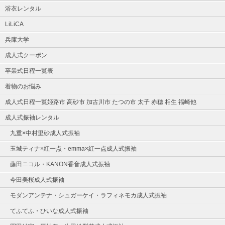
浴衣レンタル
LiLiCA
兵庫大学
成人式クーポン
卒業式日程一覧表
着物のお悩み
成人式日程一覧姫路市 高砂市 加古川市 たつの市 太子 赤穂 相生 福崎他
成人式振袖レンタル
九重×中村里砂成人式振袖
玉城ティナ×紅一点・emma×紅一点成人式振袖
藤田ニコル・KANON香音成人式振袖
今田美桜成人式振袖
モダンアンテナ・シュガーケイ・ラフィネモカ成人式振袖
てふてふ・ひいな成人式振袖