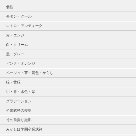
個性
モダン・クール
レトロ・アンティーク
赤・エンジ
白・クリーム
黒・グレー
ピンク・オレンジ
ベージュ・茶・黄色・からし
緑・黄緑
紺・青・水色・紫
グラデーション
卒業式袴の髪型
袴の前撮り撮影
みかしほ学園卒業式袴