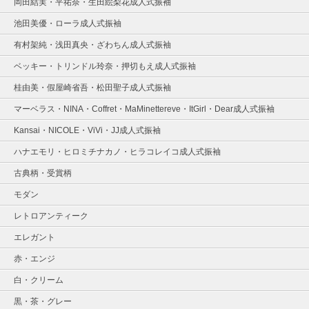
岡田結実・平祐奈・生田絵梨花成人式振袖
池田美優・ローラ成人式振袖
有村架純・浅田真央・ざわちん成人式振袖
ベッキー・トリンドル玲奈・押切もえ成人式振袖
桂由美・假屋崎省吾・松田聖子成人式振袖
マーベラス・NINA・Coffret・MaMinettereve・ItGirl・Dear成人式振袖
Kansai・NICOLE・ViVi・JJ成人式振袖
ハナエモリ・ヒロミチナカノ・ヒラコレイコ成人式振袖
古典柄・受賞柄
モダン
レトロアンティーク
エレガント
赤・エンジ
白・クリーム
黒・茶・グレー