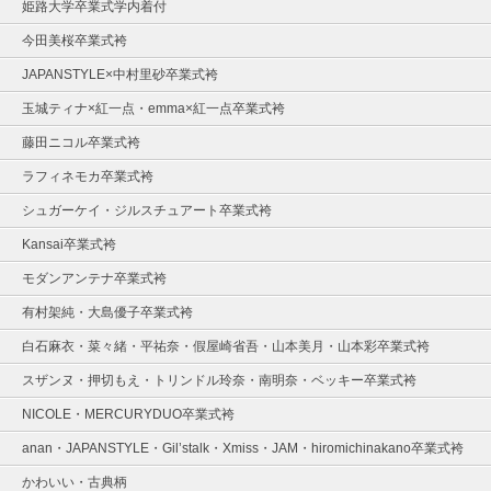
姫路大学卒業式学内着付
今田美桜卒業式袴
JAPANSTYLE×中村里砂卒業式袴
玉城ティナ×紅一点・emma×紅一点卒業式袴
藤田ニコル卒業式袴
ラフィネモカ卒業式袴
シュガーケイ・ジルスチュアート卒業式袴
Kansai卒業式袴
モダンアンテナ卒業式袴
有村架純・大島優子卒業式袴
白石麻衣・菜々緒・平祐奈・假屋崎省吾・山本美月・山本彩卒業式袴
スザンヌ・押切もえ・トリンドル玲奈・南明奈・ベッキー卒業式袴
NICOLE・MERCURYDUO卒業式袴
anan・JAPANSTYLE・Gil’stalk・Xmiss・JAM・hiromichinakano卒業式袴
かわいい・古典柄