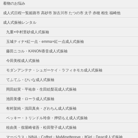
着物のお悩み
成人式日程一覧姫路市 高砂市 加古川市 たつの市 太子 赤穂 相生 福崎他
成人式振袖レンタル
九重×中村里砂成人式振袖
玉城ティナ×紅一点・emma×紅一点成人式振袖
藤田ニコル・KANON香音成人式振袖
今田美桜成人式振袖
モダンアンテナ・シュガーケイ・ラフィネモカ成人式振袖
てふてふ・ひいな成人式振袖
岡田結実・平祐奈・生田絵梨花成人式振袖
池田美優・ローラ成人式振袖
有村架純・浅田真央・ざわちん成人式振袖
ベッキー・トリンドル玲奈・押切もえ成人式振袖
桂由美・假屋崎省吾・松田聖子成人式振袖
マーベラス・NINA・Coffret・MaMinettereve・ItGirl・Dear成人式振袖