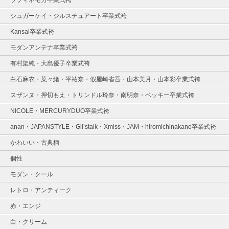
ラフィネモカ卒業式袴
シュガーケイ・ジルスチュアート卒業式袴
Kansai卒業式袴
モダンアンテナ卒業式袴
有村架純・大島優子卒業式袴
白石麻衣・菜々緒・平祐奈・假屋崎省吾・山本美月・山本彩卒業式袴
スザンヌ・押切もえ・トリンドル玲奈・南明奈・ベッキー卒業式袴
NICOLE・MERCURYDUO卒業式袴
anan・JAPANSTYLE・Gil’stalk・Xmiss・JAM・hiromichinakano卒業式袴
かわいい・古典柄
個性
モダン・クール
レトロ・アンティーク
赤・エンジ
白・クリーム