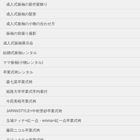
成人式振袖の新作髪飾り
成人式振袖の髪形
成人式振袖の小物の合わせ方
振袖の前撮り撮影
成人式振袖展示会
結婚式振袖レンタル
ママ振袖(小物レンタル)
卒業式袴レンタル
森七菜卒業式袴
姫路大学卒業式学内着付
今田美桜卒業式袴
JAPANSTYLE×中村里砂卒業式袴
玉城ティナ×紅一点・emma×紅一点卒業式袴
藤田ニコル卒業式袴