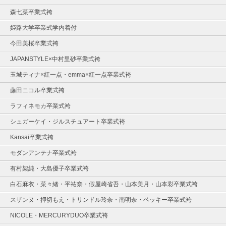
森七菜卒業式袴
姫路大学卒業式学内着付
今田美桜卒業式袴
JAPANSTYLE×中村里砂卒業式袴
玉城ティナ×紅一点・emma×紅一点卒業式袴
藤田ニコル卒業式袴
ラフィネモカ卒業式袴
シュガーケイ・ジルスチュアート卒業式袴
Kansai卒業式袴
モダンアンテナ卒業式袴
有村架純・大島優子卒業式袴
白石麻衣・菜々緒・平祐奈・假屋崎省吾・山本美月・山本彩卒業式袴
スザンヌ・押切もえ・トリンドル玲奈・南明奈・ベッキー卒業式袴
NICOLE・MERCURYDUO卒業式袴