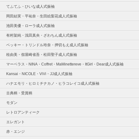
てふてふ・ひいな成人式振袖
岡田結実・平祐奈・生田絵梨花成人式振袖
池田美優・ローラ成人式振袖
有村架純・浅田真央・ざわちん成人式振袖
ベッキー・トリンドル玲奈・押切もえ成人式振袖
桂由美・假屋崎省吾・松田聖子成人式振袖
マーベラス・NINA・Coffret・MaMinettereve・ItGirl・Dear成人式振袖
Kansai・NICOLE・ViVi・JJ成人式振袖
ハナエモリ・ヒロミチナカノ・ヒラコレイコ成人式振袖
古典柄・受賞柄
モダン
レトロアンティーク
エレガント
赤・エンジ