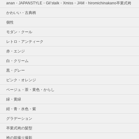
anan・JAPANSTYLE・Gil’stalk・Xmiss・JAM・hiromichinakano卒業式袴
かわいい・古典柄
個性
モダン・クール
レトロ・アンティーク
赤・エンジ
白・クリーム
黒・グレー
ピンク・オレンジ
ベージュ・茶・黄色・からし
緑・黄緑
紺・青・水色・紫
グラデーション
卒業式袴の髪型
袴の前撮り撮影