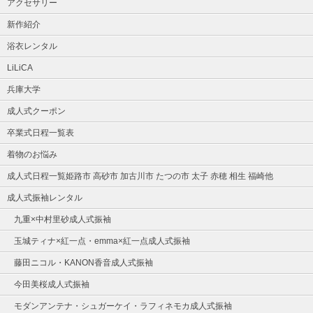
アクセサリー
新作紹介
浴衣レンタル
LiLiCA
兵庫大学
成人式クーポン
卒業式日程一覧表
着物のお悩み
成人式日程一覧姫路市 高砂市 加古川市 たつの市 太子 赤穂 相生 福崎他
成人式振袖レンタル
九重×中村里砂成人式振袖
玉城ティナ×紅一点・emma×紅一点成人式振袖
藤田ニコル・KANON香音成人式振袖
今田美桜成人式振袖
モダンアンテナ・シュガーケイ・ラフィネモカ成人式振袖