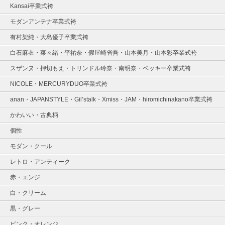
Kansai卒業式袴
モダンアンテナ卒業式袴
有村架純・大島優子卒業式袴
白石麻衣・菜々緒・平祐奈・假屋崎省吾・山本美月・山本彩卒業式袴
スザンヌ・押切もえ・トリンドル玲奈・南明奈・ベッキー卒業式袴
NICOLE・MERCURYDUO卒業式袴
anan・JAPANSTYLE・Gil’stalk・Xmiss・JAM・hiromichinakano卒業式袴
かわいい・古典柄
個性
モダン・クール
レトロ・アンティーク
赤・エンジ
白・クリーム
黒・グレー
ピンク・オレンジ