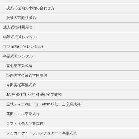
成人式振袖の小物の合わせ方
振袖の前撮り撮影
成人式振袖展示会
結婚式振袖レンタル
ママ振袖(小物レンタル)
卒業式袴レンタル
森七菜卒業式袴
姫路大学卒業式学内着付
今田美桜卒業式袴
JAPANSTYLE×中村里砂卒業式袴
玉城ティナ×紅一点・emma×紅一点卒業式袴
藤田ニコル卒業式袴
ラフィネモカ卒業式袴
シュガーケイ・ジルスチュアート卒業式袴