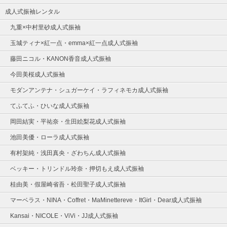
成人式振袖レンタル
九重×中村里砂成人式振袖
玉城ティナ×紅一点・emma×紅一点成人式振袖
藤田ニコル・KANON香音成人式振袖
今田美桜成人式振袖
モダンアンテナ・シュガーケイ・ラフィネモカ成人式振袖
てふてふ・ひいな成人式振袖
岡田結実・平祐奈・生田絵梨花成人式振袖
池田美優・ローラ成人式振袖
有村架純・浅田真央・ざわちん成人式振袖
ベッキー・トリンドル玲奈・押切もえ成人式振袖
桂由美・假屋崎省吾・松田聖子成人式振袖
マーベラス・NINA・Coffret・MaMinettereve・ItGirl・Dear成人式振袖
Kansai・NICOLE・ViVi・JJ成人式振袖