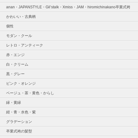
anan・JAPANSTYLE・Gil’stalk・Xmiss・JAM・hiromichinakano卒業式袴
かわいい・古典柄
個性
モダン・クール
レトロ・アンティーク
赤・エンジ
白・クリーム
黒・グレー
ピンク・オレンジ
ベージュ・茶・黄色・からし
緑・黄緑
紺・青・水色・紫
グラデーション
卒業式袴の髪型