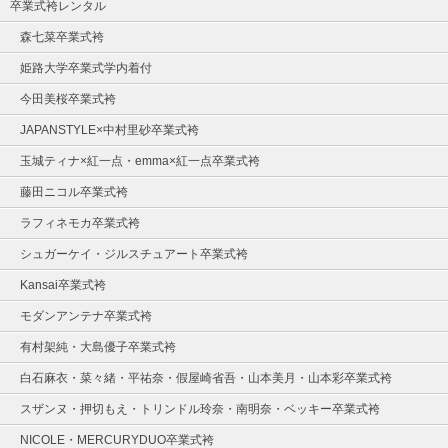
卒業式袴レンタル
森七菜卒業式袴
姫路大学卒業式学内着付
今田美桜卒業式袴
JAPANSTYLE×中村里砂卒業式袴
玉城ティナ×紅一点・emma×紅一点卒業式袴
藤田ニコル卒業式袴
ラフィネモカ卒業式袴
シュガーケイ・ジルスチュアート卒業式袴
Kansai卒業式袴
モダンアンテナ卒業式袴
有村架純・大島優子卒業式袴
白石麻衣・菜々緒・平祐奈・假屋崎省吾・山本美月・山本彩卒業式袴
スザンヌ・押切もえ・トリンドル玲奈・南明奈・ベッキー卒業式袴
NICOLE・MERCURYDUO卒業式袴