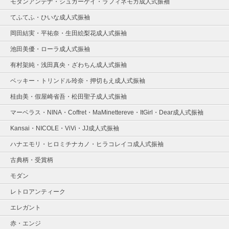
モダンアンテナ・シュガーケイ・ラフィネモカ成人式振袖
てふてふ・ひいな成人式振袖
岡田結実・平祐奈・生田絵梨花成人式振袖
池田美優・ローラ成人式振袖
有村架純・浅田真央・ざわちん成人式振袖
ベッキー・トリンドル玲奈・押切もえ成人式振袖
桂由美・假屋崎省吾・松田聖子成人式振袖
マーベラス・NINA・Coffret・MaMinettereve・ItGirl・Dear成人式振袖
Kansai・NICOLE・ViVi・JJ成人式振袖
ハナエモリ・ヒロミチナカノ・ヒラコレイコ成人式振袖
古典柄・受賞柄
モダン
レトロアンティーク
エレガント
赤・エンジ