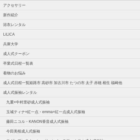
アクセサリー
新作紹介
浴衣レンタル
LiLiCA
兵庫大学
成人式クーポン
卒業式日程一覧表
着物のお悩み
成人式日程一覧姫路市 高砂市 加古川市 たつの市 太子 赤穂 相生 福崎他
成人式振袖レンタル
九重×中村里砂成人式振袖
玉城ティナ×紅一点・emma×紅一点成人式振袖
藤田ニコル・KANON香音成人式振袖
今田美桜成人式振袖