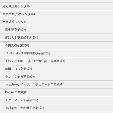
結婚式振袖レンタル
ママ振袖(小物レンタル)
卒業式袴レンタル
森七菜卒業式袴
姫路大学卒業式学内着付
今田美桜卒業式袴
JAPANSTYLE×中村里砂卒業式袴
玉城ティナ×紅一点・emma×紅一点卒業式袴
藤田ニコル卒業式袴
ラフィネモカ卒業式袴
シュガーケイ・ジルスチュアート卒業式袴
Kansai卒業式袴
モダンアンテナ卒業式袴
有村架純・大島優子卒業式袴