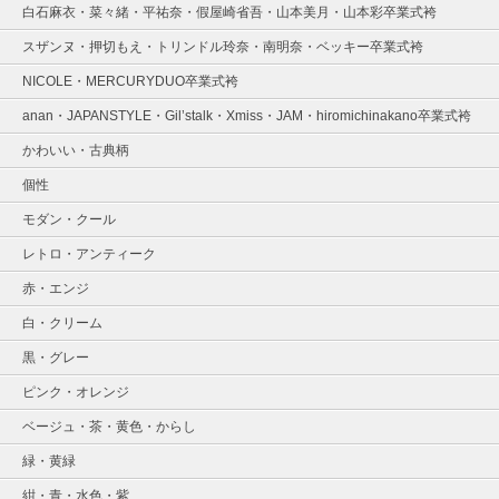
白石麻衣・菜々緒・平祐奈・假屋崎省吾・山本美月・山本彩卒業式袴
スザンヌ・押切もえ・トリンドル玲奈・南明奈・ベッキー卒業式袴
NICOLE・MERCURYDUO卒業式袴
anan・JAPANSTYLE・Gil’stalk・Xmiss・JAM・hiromichinakano卒業式袴
かわいい・古典柄
個性
モダン・クール
レトロ・アンティーク
赤・エンジ
白・クリーム
黒・グレー
ピンク・オレンジ
ベージュ・茶・黄色・からし
緑・黄緑
紺・青・水色・紫