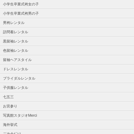
小学生卒業式袴女の子
小学生卒業式袴男の子
男袴レンタル
訪問着レンタル
黒留袖レンタル
色留袖レンタル
留袖ヘアスタイル
ドレスレンタル
ブライダルレンタル
子供服レンタル
七五三
お宮参り
写真館スタジオMerci
海外挙式
二次会ﾄﾞﾚｽ