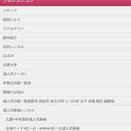
ブログカテゴリ
メディア
桜田ひより
アクセサリー
新作紹介
浴衣レンタル
LiLiCA
兵庫大学
成人式クーポン
卒業式日程一覧表
着物のお悩み
成人式日程一覧姫路市 高砂市 加古川市 たつの市 太子 赤穂 相生 福崎他
成人式振袖レンタル
九重×中村里砂成人式振袖
玉城ティナ×紅一点・emma×紅一点成人式振袖