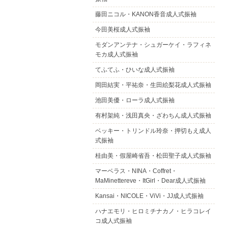
藤田ニコル・KANON香音成人式振袖
今田美桜成人式振袖
モダンアンテナ・シュガーケイ・ラフィネ
モカ成人式振袖
てふてふ・ひいな成人式振袖
岡田結実・平祐奈・生田絵梨花成人式振袖
池田美優・ローラ成人式振袖
有村架純・浅田真央・ざわちん成人式振袖
ベッキー・トリンドル玲奈・押切もえ成人
式振袖
桂由美・假屋崎省吾・松田聖子成人式振袖
マーベラス・NINA・Coffret・
MaMinettereve・ItGirl・Dear成人式振袖
Kansai・NICOLE・ViVi・JJ成人式振袖
ハナエモリ・ヒロミチナカノ・ヒラコレイ
コ成人式振袖