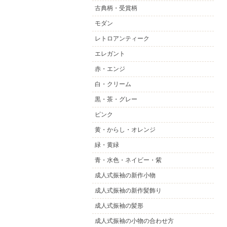
古典柄・受賞柄
モダン
レトロアンティーク
エレガント
赤・エンジ
白・クリーム
黒・茶・グレー
ピンク
黄・からし・オレンジ
緑・黄緑
青・水色・ネイビー・紫
成人式振袖の新作小物
成人式振袖の新作髪飾り
成人式振袖の髪形
成人式振袖の小物の合わせ方