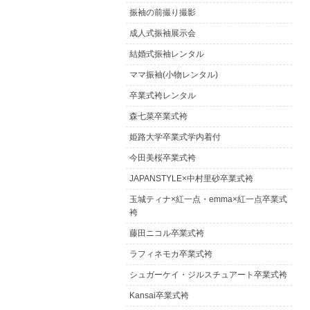
振袖の前撮り撮影
成人式振袖展示会
結婚式振袖レンタル
ママ振袖(小物レンタル)
卒業式袴レンタル
森七菜卒業式袴
姫路大学卒業式学内着付
今田美桜卒業式袴
JAPANSTYLE×中村里砂卒業式袴
玉城ティナ×紅一点・emma×紅一点卒業式
袴
藤田ニコル卒業式袴
ラフィネモカ卒業式袴
シュガーケイ・ジルスチュアート卒業式袴
Kansai卒業式袴