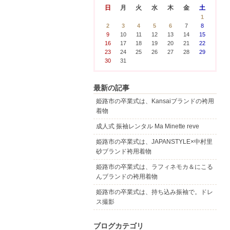
日
月
火
水
木
金
土
1
2
3
4
5
6
7
8
9
10
11
12
13
14
15
16
17
18
19
20
21
22
23
24
25
26
27
28
29
30
31
最新の記事
姫路市の卒業式は、Kansaiブランドの袴用
着物
成人式 振袖レンタル Ma Minette reve
姫路市の卒業式は、JAPANSTYLE×中村里
砂ブランド袴用着物
姫路市の卒業式は、ラフィネモカ＆にこる
んブランドの袴用着物
姫路市の卒業式は、持ち込み振袖で。ドレ
ス撮影
ブログカテゴリ