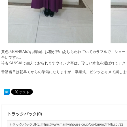
黄色のKANSAIのお着物にお花が沢山あしらわれていてカラフルで、ショ
合いですね。
袴もKANSAIで揃えておられますウインク帯は、珍しい水色を選ばれてア
音譜当日は朝早くからの準備になりますが、卒業式、ビシッとキメて楽しま
トラックバック(0)
トラックバックURL: https://www.marilynhouse.co.jp/cgi-bin/mt/mt-tb.cgi/32