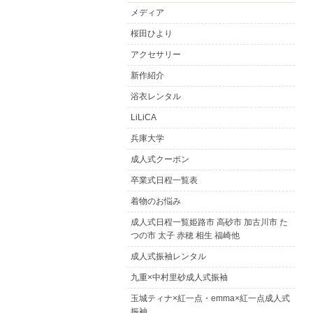
メディア
桜田ひより
アクセサリー
新作紹介
浴衣レンタル
LiLiCA
兵庫大学
成人式クーポン
卒業式日程一覧表
着物のお悩み
成人式日程一覧姫路市 高砂市 加古川市 た
つの市 太子 赤穂 相生 福崎他
成人式振袖レンタル
九重×中村里砂成人式振袖
玉城ティナ×紅一点・emma×紅一点成人式
振袖