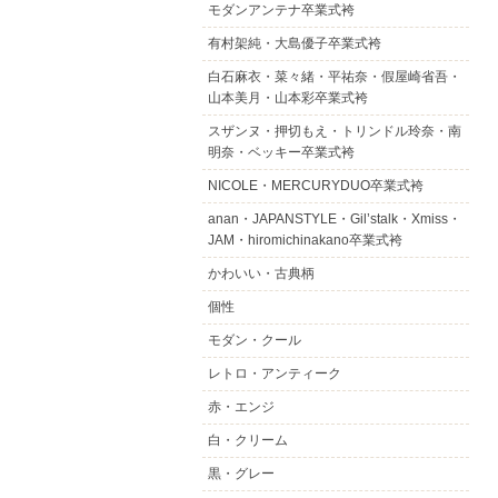
モダンアンテナ卒業式袴
有村架純・大島優子卒業式袴
白石麻衣・菜々緒・平祐奈・假屋崎省吾・
山本美月・山本彩卒業式袴
スザンヌ・押切もえ・トリンドル玲奈・南
明奈・ベッキー卒業式袴
NICOLE・MERCURYDUO卒業式袴
anan・JAPANSTYLE・Gil’stalk・Xmiss・
JAM・hiromichinakano卒業式袴
かわいい・古典柄
個性
モダン・クール
レトロ・アンティーク
赤・エンジ
白・クリーム
黒・グレー