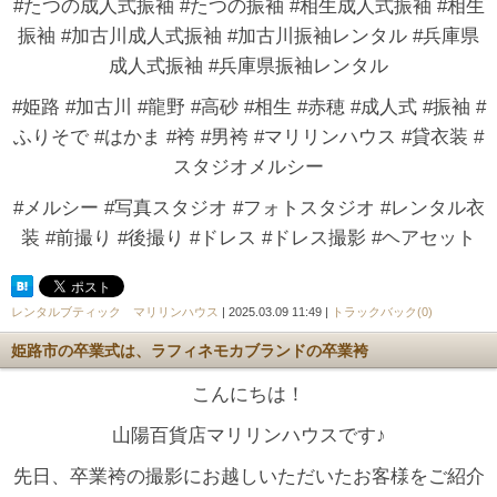
#たつの成人式振袖 #たつの振袖 #相生成人式振袖 #相生
振袖 #加古川成人式振袖 #加古川振袖レンタル #兵庫県
成人式振袖 #兵庫県振袖レンタル
#姫路 #加古川 #龍野 #高砂 #相生 #赤穂 #成人式 #振袖 #
ふりそで #はかま #袴 #男袴 #マリリンハウス #貸衣装 #
スタジオメルシー
#メルシー #写真スタジオ #フォトスタジオ #レンタル衣
装 #前撮り #後撮り #ドレス #ドレス撮影 #ヘアセット
レンタルブティック マリリンハウス
| 2025.03.09 11:49 |
トラックバック(0)
姫路市の卒業式は、ラフィネモカブランドの卒業袴
こんにちは！
山陽百貨店マリリンハウスです♪
先日、卒業袴の撮影にお越しいただいたお客様をご紹介