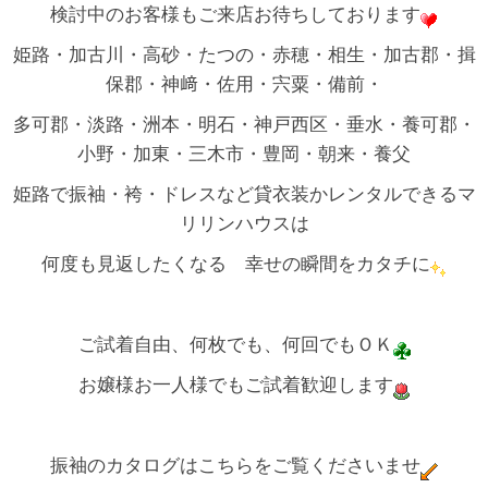
検討中のお客様もご来店お待ちしております
姫路・加古川・高砂・たつの・赤穂・相生・加古郡・揖
保郡・神﨑・佐用・宍粟・備前・
多可郡・淡路・洲本・明石・神戸西区・垂水・養可郡・
小野・加東・三木市・豊岡・朝来・養父
姫路で振袖・袴・ドレスなど貸衣装かレンタルできるマ
リリンハウスは
何度も見返したくなる 幸せの瞬間をカタチに
ご試着自由、何枚でも、何回でもＯＫ
お嬢様お一人様でもご試着歓迎します
振袖のカタログはこちらをご覧くださいませ