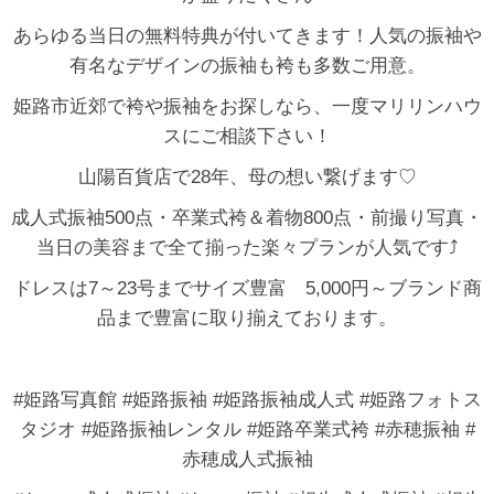
あらゆる当日の無料特典が付いてきます！人気の振袖や
有名なデザインの振袖も袴も多数ご用意。
姫路市近郊で袴や振袖をお探しなら、一度マリリンハウ
スにご相談下さい！
山陽百貨店で28年、母の想い繋げます♡
成人式振袖500点・卒業式袴＆着物800点・前撮り写真・
当日の美容まで全て揃った楽々プランが人気です⤴
ドレスは7～23号までサイズ豊富 5,000円～ブランド商
品まで豊富に取り揃えております。
#姫路写真館 #姫路振袖 #姫路振袖成人式 #姫路フォトス
タジオ #姫路振袖レンタル #姫路卒業式袴 #赤穂振袖 #
赤穂成人式振袖