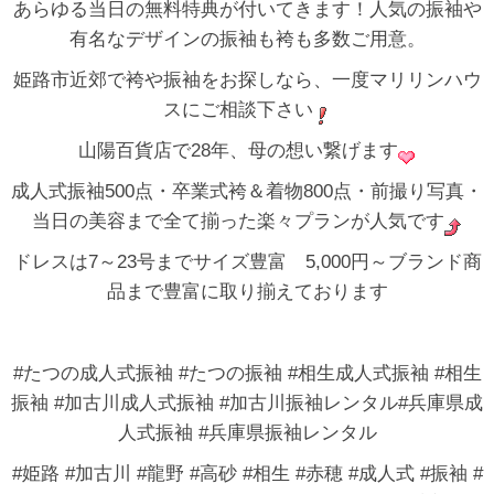
あらゆる当日の無料特典が付いてきます！人気の振袖や
有名なデザインの振袖も袴も多数ご用意。
姫路市近郊で袴や振袖をお探しなら、一度マリリンハウ
スにご相談下さい
山陽百貨店で28年、母の想い繋げます
成人式振袖500点・卒業式袴＆着物800点・前撮り写真・
当日の美容まで全て揃った楽々プランが人気です
ドレスは7～23号までサイズ豊富 5,000円～ブランド商
品まで豊富に取り揃えております
#たつの成人式振袖 #たつの振袖 #相生成人式振袖 #相生
振袖 #加古川成人式振袖 #加古川振袖レンタル#兵庫県成
人式振袖 #兵庫県振袖レンタル
#姫路 #加古川 #龍野 #高砂 #相生 #赤穂 #成人式 #振袖 #