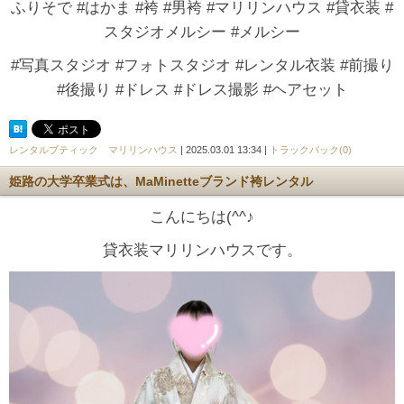
ふりそで #はかま #袴 #男袴 #マリリンハウス #貸衣装 #
スタジオメルシー #メルシー
#写真スタジオ #フォトスタジオ #レンタル衣装 #前撮り
#後撮り #ドレス #ドレス撮影 #ヘアセット
レンタルブティック マリリンハウス
| 2025.03.01 13:34 |
トラックバック(0)
姫路の大学卒業式は、MaMinetteブランド袴レンタル
こんにちは(^^♪
貸衣装マリリンハウスです。