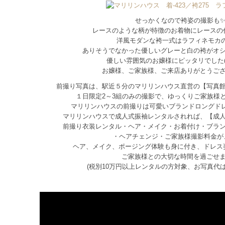
せっかくなので袴姿の撮影も
レースのような柄が特徴のお着物にレースの
洋風モダンな袴一式はラフィネモカの
ありそうでなかった優しいグレーと白の袴がオ
優しい雰囲気のお嬢様にピッタリでした( 
お嬢様、ご家族様、ご来店ありがとうご
前撮り写真は、駅近５分のマリリンハウス直営の【写真
１日限定2～3組のみの撮影で、ゆっくりご家族様
マリリンハウスの前撮りは可愛いブランドロングド
マリリンハウスで成人式振袖レンタルされれば、【成
前撮り衣装レンタル・ヘア・メイク・お着付け・ブラ
・ヘアチェンジ・ご家族様撮影料金が
ヘア、メイク、ポージング体験も身に付き、ドレス
ご家族様との大切な時間を過ごせ
(税別10万円以上レンタルの方対象、お写真代