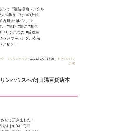
スタジオ #姫路振袖レンタル
成人式振袖 #たつの振袖
#加古川振袖レンタル
川 #龍野 #高砂 #相生
 #マリリンハウス #貸衣装
トスタジオ #レンタル衣装
#ヘアセット
ック マリリンハウス
| 2021.02.07 14:58 |
トラックバッ
ク(0)
リンハウスへ☆|山陽百貨店本
をさせて頂きました！
ね(*´ω｀*)♡