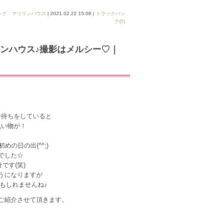
ック マリリンハウス
| 2021.02.22 15:08 |
トラックバッ
ク(0)
ンハウス♪撮影はメルシー♡｜
号待ちをしていると
丸い物が！
の日の出(^^;)
でした☆
です(笑)
うになりますが
もしれませんね♪
ご紹介させて頂きます。