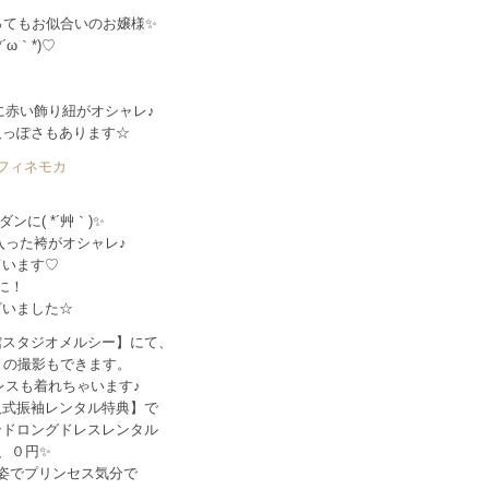
ってもお似合いのお嬢様✨
ω｀*)♡
に赤い飾り紐がオシャレ♪
人っぽさもあります☆
！
に( *´艸｀)✨
入った袴がオシャレ♪
ています♡
に！
ざいました☆
館スタジオメルシー】にて、
との撮影もできます。
レスも着れちゃいます♪
人式振袖レンタル特典】で
ンドロングドレスレンタル
、０円✨
姿でプリンセス気分で