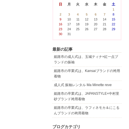
日
月
火
水
木
金
土
1
2
3
4
5
6
7
8
9
10
11
12
13
14
15
16
17
18
19
20
21
22
23
24
25
26
27
28
29
30
31
最新の記事
姫路市の成人式は、玉城ティナ×紅一点ブ
ランドの振袖
姫路市の卒業式は、Kansaiブランドの袴用
着物
成人式 振袖レンタル Ma Minette reve
姫路市の卒業式は、JAPANSTYLE×中村里
砂ブランド袴用着物
姫路市の卒業式は、ラフィネモカ＆にこる
んブランドの袴用着物
ブログカテゴリ