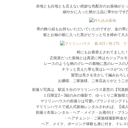
赤地とも白地とも言えない絶妙な色配分のお振袖がと
細やかに入った柄が上品に華やかです(*´
帯の飾り紐もお持ちいただいていたのですが、金の帯
裾とお袖の裾に入った黒がピリッと引き締めて大
袴にもお着替えされてました
正統派だった振袖とは真逆に袴はカジュアルモダン
レースのような柄のグレーの着物に黒のレースの
チラッと見えた帯も実はレースがつい
髪型は長さを生かして編みおろし
お嬢様、ご家族様、ご来店ありがとうご
前撮り写真は、駅近５分のマリリンハウス直営の【写真
１日限定2～3組のみの撮影で、ゆっくりご家族様
マリリンハウスの前撮りは可愛いブランドロングド
マリリンハウスで成人式振袖レンタルされれば、【成
前撮り衣装レンタル・ヘア・メイク・お着付け・ブラ
・ヘアチェンジ・ご家族様撮影料金が
ヘア、メイク、ポージング体験も身に付き、ドレス