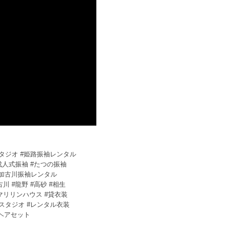
スタジオ #姫路振袖レンタル
成人式振袖 #たつの振袖
#加古川振袖レンタル
川 #龍野 #高砂 #相生
 #マリリンハウス #貸衣装
トスタジオ #レンタル衣装
#ヘアセット