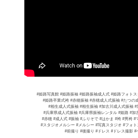
#姫路写真館 #姫路振袖 #姫路振袖成人式 #姫路フォト
#姫路卒業式袴 #赤穂振袖 #赤穂成人式振袖 #たつの
#相生成人式振袖 #相生振袖 #加古川成人式振袖 
#兵庫県成人式振袖 #兵庫県振袖レンタル #姫路 #加古
#赤穂 #成人式 #振袖 #ふりそで #はかま #袴 #男袴
#スタジオメルシー #メルシー #写真スタジオ #フォ
#前撮り #後撮り #ドレス #ドレス撮影 