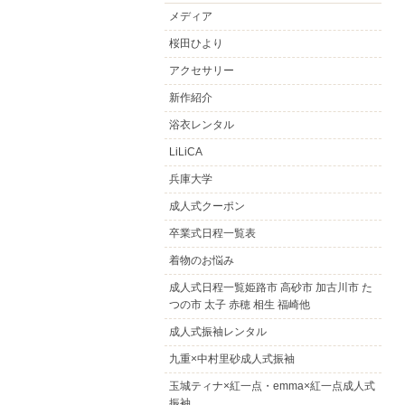
メディア
桜田ひより
アクセサリー
新作紹介
浴衣レンタル
LiLiCA
兵庫大学
成人式クーポン
卒業式日程一覧表
着物のお悩み
成人式日程一覧姫路市 高砂市 加古川市 た
つの市 太子 赤穂 相生 福崎他
成人式振袖レンタル
九重×中村里砂成人式振袖
玉城ティナ×紅一点・emma×紅一点成人式
振袖