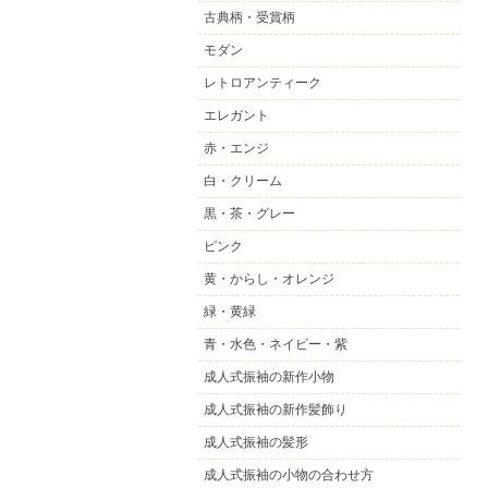
古典柄・受賞柄
モダン
レトロアンティーク
エレガント
赤・エンジ
白・クリーム
黒・茶・グレー
ピンク
黄・からし・オレンジ
緑・黄緑
青・水色・ネイビー・紫
成人式振袖の新作小物
成人式振袖の新作髪飾り
成人式振袖の髪形
成人式振袖の小物の合わせ方