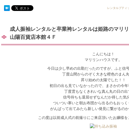
レンタルブティ
成人振袖レンタルと卒業袴レンタルは姫路のマリリ
山陽百貨店本館４Ｆ
こんにちは！
マリリンハウスです。
今日は少し早めの出勤だったのですが、ふと信
丁度山間からのぞく大きな橙色のまん
昇り始めの太陽でした！！
初日の出も見ていなかったので、まさかの今年初め
丁度雲もなくきれいな真ん丸の日の出
信号待ちも退屈せずなんだか得した気分
ついつい寒いと朝お布団から出るのもおっく
がんばって出てみたら新しい発見に繋がるのか
この度は以前成人式の前撮りにご来店頂いたお嬢様を