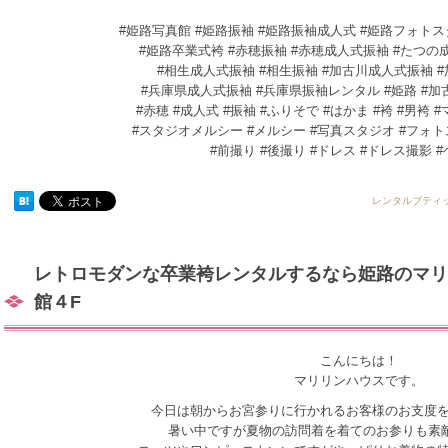
#姫路写真館 #姫路振袖 #姫路振袖成人式 #姫路フォト
#姫路卒業式袴 #赤穂振袖 #赤穂成人式振袖 #たつの
#相生成人式振袖 #相生振袖 #加古川成人式振袖 
#兵庫県成人式振袖 #兵庫県振袖レンタル #姫路 #加古
#赤穂 #成人式 #振袖 #ふりそで #はかま #袴 #男袴
#スタジオメルシー #メルシー #写真スタジオ #フォ
#前撮り #後撮り #ドレス #ドレス撮影 
レンタルブティ
レトロモダンな卒業袴レンタルするなら姫路のマリ
館４F
こんにちは！
マリリンハウスです。
今日は朝からお宮参りに行かれるお客様のお支度
暑い中ですが夏物の訪問着を着てのお参りも素敵です