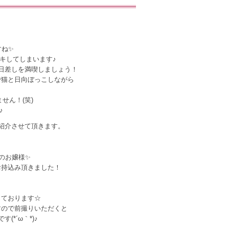
すね✨
キしてしまいます♪
日差しを満喫しましょう！
で猫と日向ぼっこしながら
せん！(笑)
♪
紹介させて頂きます。
のお嬢様✨
お持込み頂きました！
っております☆
すので前撮りいただくと
*´ω｀*)♪