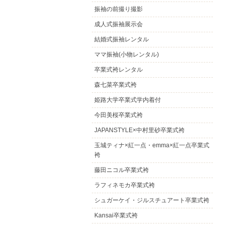
振袖の前撮り撮影
成人式振袖展示会
結婚式振袖レンタル
ママ振袖(小物レンタル)
卒業式袴レンタル
森七菜卒業式袴
姫路大学卒業式学内着付
今田美桜卒業式袴
JAPANSTYLE×中村里砂卒業式袴
玉城ティナ×紅一点・emma×紅一点卒業式
袴
藤田ニコル卒業式袴
ラフィネモカ卒業式袴
シュガーケイ・ジルスチュアート卒業式袴
Kansai卒業式袴