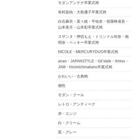
モダンアンテナ卒業式袴
有村架純・大島優子卒業式袴
白石麻衣・菜々緒・平祐奈・假屋崎省吾・
山本美月・山本彩卒業式袴
スザンヌ・押切もえ・トリンドル玲奈・南
明奈・ベッキー卒業式袴
NICOLE・MERCURYDUO卒業式袴
anan・JAPANSTYLE・Gil’stalk・Xmiss・
JAM・hiromichinakano卒業式袴
かわいい・古典柄
個性
モダン・クール
レトロ・アンティーク
赤・エンジ
白・クリーム
黒・グレー