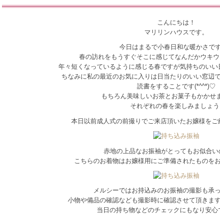
こんにちは！
マリリンハウスです。
今日はまるで小春日和な暖かさで
春の訪れをもうすぐそこに感じてなんだかウキウ
年々短くなっているように感じる春ですが気持ちのいい
ちなみに私の最近のお気に入りは日当たりのいい窓辺
読書をすることです(*^^*)♡
もちろん美味しいお茶とお菓子もかかせま
それぞれの春を楽しみましょう
本日以前成人式の前撮りでご来店頂いたお嬢様をご
赤地の上品なお振袖がとってもお似合い
こちらのお着物はお嬢様用にご準備されたものを
メルシーではお持込みのお振袖の撮影も承
小物や備品の確認なども撮影時に確認させて頂きま
当日の持ち物などのチェックにもなり安心です(