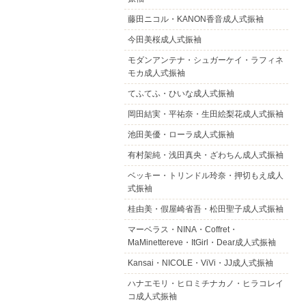
藤田ニコル・KANON香音成人式振袖
今田美桜成人式振袖
モダンアンテナ・シュガーケイ・ラフィネ
モカ成人式振袖
てふてふ・ひいな成人式振袖
岡田結実・平祐奈・生田絵梨花成人式振袖
池田美優・ローラ成人式振袖
有村架純・浅田真央・ざわちん成人式振袖
ベッキー・トリンドル玲奈・押切もえ成人
式振袖
桂由美・假屋崎省吾・松田聖子成人式振袖
マーベラス・NINA・Coffret・
MaMinettereve・ItGirl・Dear成人式振袖
Kansai・NICOLE・ViVi・JJ成人式振袖
ハナエモリ・ヒロミチナカノ・ヒラコレイ
コ成人式振袖