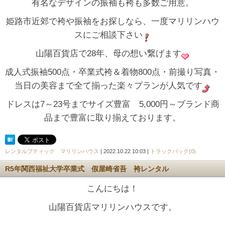
有名なデザインの振袖も袴も多数ご用意。
姫路市近郊で袴や振袖をお探しなら、一度マリリンハウ
スにご相談下さい
山陽百貨店で28年、母の想い繋げます
成人式振袖500点・卒業式袴＆着物800点・前撮り写真・
当日の美容まで全て揃った楽々プランが人気です
ドレスは7～23号までサイズ豊富 5,000円～ブランド商
品まで豊富に取り揃えております。
レンタルブティック マリリンハウス
| 2022.10.22 10:03 |
トラックバック(0)
R5年関西福祉大学卒業式 假屋崎省吾 袴レンタル
こんにちは！
山陽百貨店マリリンハウスです。