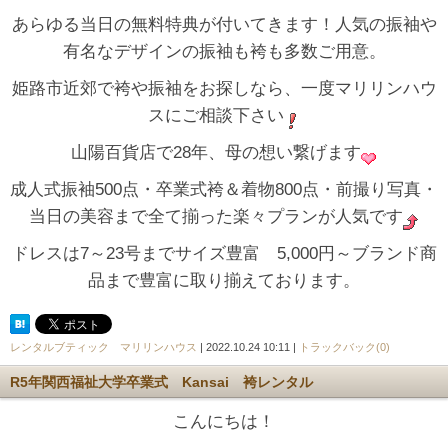
あらゆる当日の無料特典が付いてきます！人気の振袖や
有名なデザインの振袖も袴も多数ご用意。
姫路市近郊で袴や振袖をお探しなら、一度マリリンハウ
スにご相談下さい
山陽百貨店で28年、母の想い繋げます
成人式振袖500点・卒業式袴＆着物800点・前撮り写真・
当日の美容まで全て揃った楽々プランが人気です
ドレスは7～23号までサイズ豊富 5,000円～ブランド商
品まで豊富に取り揃えております。
レンタルブティック マリリンハウス
| 2022.10.24 10:11 |
トラックバック(0)
R5年関西福祉大学卒業式 Kansai 袴レンタル
こんにちは！