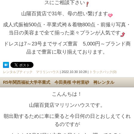
スにご相談下さい
山陽百貨店で31年、母の想い繋げます
成人式振袖500点・卒業式袴＆着物800点・前撮り写真・
当日の美容まで全て揃った楽々プランが人気です
ドレスは7～23号までサイズ豊富 5,000円～ブランド商
品まで豊富に取り揃えております。
レンタルブティック マリリンハウス
| 2022.10.30 10:28 |
トラックバック(0)
R5年関西福祉大学卒業式 今田美桜 中村里砂 袴レンタル
こんんちは！
山陽百貨店マリリンハウスです。
朝出勤するために車に乗ると今日何の日とおしえてくれ
るのですが