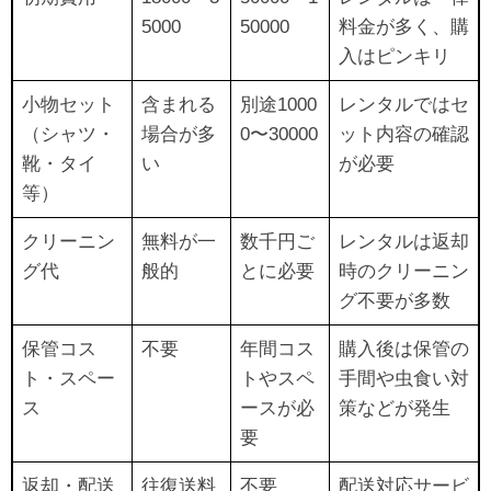
5000
50000
料金が多く、購
入はピンキリ
小物セット
含まれる
別途1000
レンタルではセ
（シャツ・
場合が多
0〜30000
ット内容の確認
靴・タイ
い
が必要
等）
クリーニン
無料が一
数千円ご
レンタルは返却
グ代
般的
とに必要
時のクリーニン
グ不要が多数
保管コス
不要
年間コス
購入後は保管の
ト・スペー
トやスペ
手間や虫食い対
ス
ースが必
策などが発生
要
返却・配送
往復送料
不要
配送対応サービ