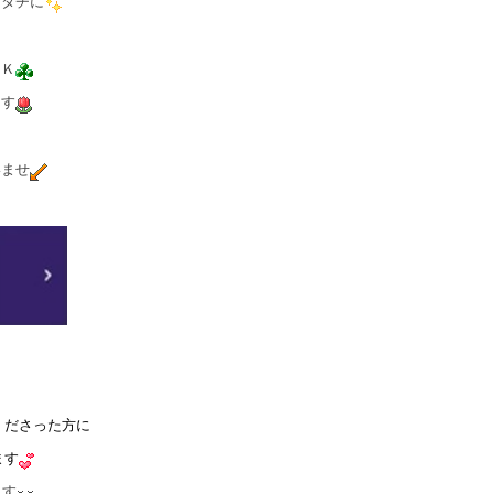
カタチに
ＯＫ
ます
いませ
くださった方に
ます
ます