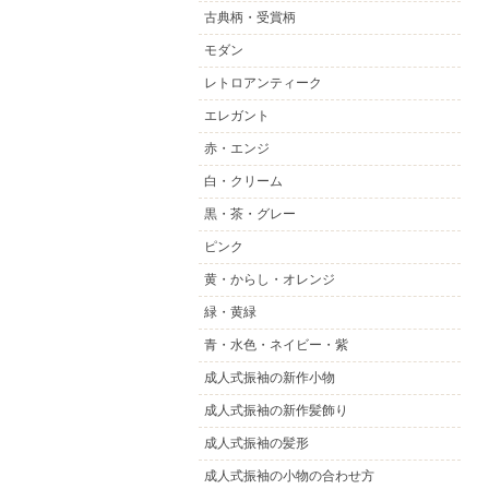
古典柄・受賞柄
モダン
レトロアンティーク
エレガント
赤・エンジ
白・クリーム
黒・茶・グレー
ピンク
黄・からし・オレンジ
緑・黄緑
青・水色・ネイビー・紫
成人式振袖の新作小物
成人式振袖の新作髪飾り
成人式振袖の髪形
成人式振袖の小物の合わせ方