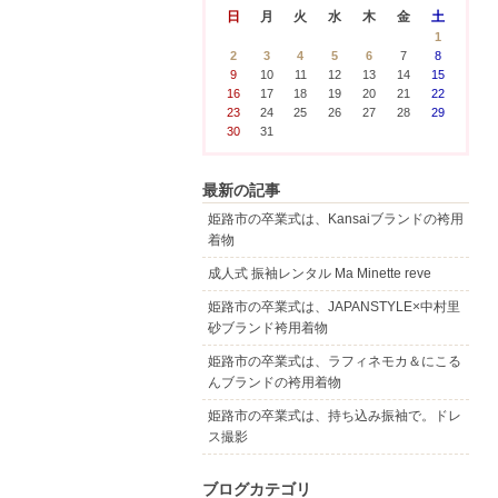
日
月
火
水
木
金
土
1
2
3
4
5
6
7
8
9
10
11
12
13
14
15
16
17
18
19
20
21
22
23
24
25
26
27
28
29
30
31
最新の記事
姫路市の卒業式は、Kansaiブランドの袴用
着物
成人式 振袖レンタル Ma Minette reve
姫路市の卒業式は、JAPANSTYLE×中村里
砂ブランド袴用着物
姫路市の卒業式は、ラフィネモカ＆にこる
んブランドの袴用着物
姫路市の卒業式は、持ち込み振袖で。ドレ
ス撮影
ブログカテゴリ