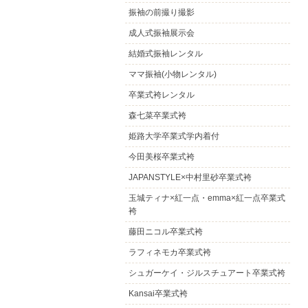
振袖の前撮り撮影
成人式振袖展示会
結婚式振袖レンタル
ママ振袖(小物レンタル)
卒業式袴レンタル
森七菜卒業式袴
姫路大学卒業式学内着付
今田美桜卒業式袴
JAPANSTYLE×中村里砂卒業式袴
玉城ティナ×紅一点・emma×紅一点卒業式
袴
藤田ニコル卒業式袴
ラフィネモカ卒業式袴
シュガーケイ・ジルスチュアート卒業式袴
Kansai卒業式袴