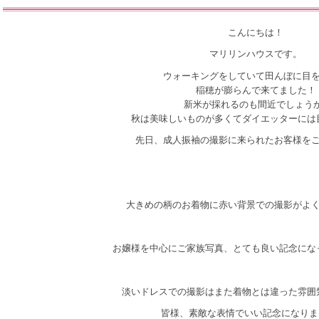
こんにちは！
マリリンハウスです。
ウォーキングをしていて田んぼに目
稲穂が膨らんで来てました！
新米が採れるのも間近でしょうか
秋は美味しいものが多くてダイエッターには
先日、成人振袖の撮影に来られたお客様を
大きめの柄のお着物に赤い背景での撮影がよ
お嬢様を中心にご家族写真、とても良い記念にな
淡いドレスでの撮影はまた着物とは違った雰囲
皆様、素敵な表情でいい記念になりま