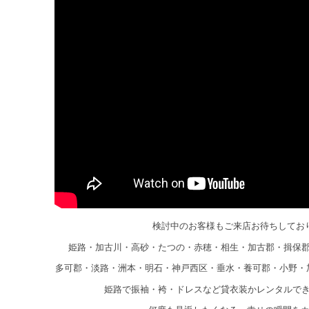
検討中のお客様もご来店お待ちしてお
姫路・加古川・高砂・たつの・赤穂・相生・加古郡・揖保
多可郡・淡路・洲本・明石・神戸西区・垂水・養可郡・小野・
姫路で振袖・袴・ドレスなど貸衣装かレンタルで