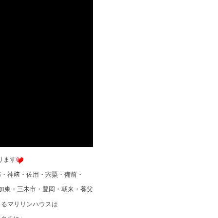
ります
郡・神﨑・佐用・宍粟・備前・
加東・三木市・豊岡・朝来・養父
きるマリリンハウスは