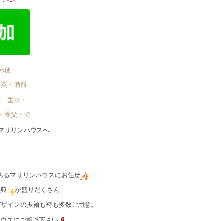
赤穂・
宍粟・備前
区・垂水・
・養父・で゙
マリリンハウスへ
あるマリリンハウスにお任せ
特典
が盛りだくさん
デザインの振袖も袴も多数ご用意。
ハウスにご相談下さい