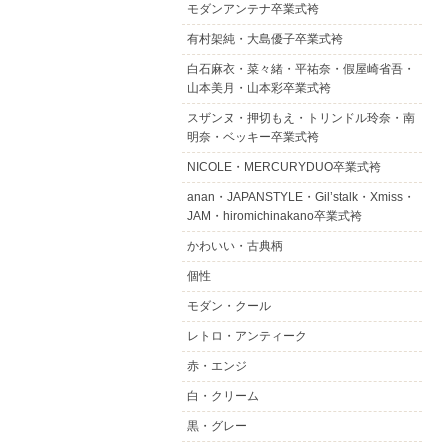
モダンアンテナ卒業式袴
有村架純・大島優子卒業式袴
白石麻衣・菜々緒・平祐奈・假屋崎省吾・
山本美月・山本彩卒業式袴
スザンヌ・押切もえ・トリンドル玲奈・南
明奈・ベッキー卒業式袴
NICOLE・MERCURYDUO卒業式袴
anan・JAPANSTYLE・Gil’stalk・Xmiss・
JAM・hiromichinakano卒業式袴
かわいい・古典柄
個性
モダン・クール
レトロ・アンティーク
赤・エンジ
白・クリーム
黒・グレー