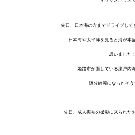
先日、日本海の方までドライブして
			日本海や太平洋を見ると海が
			思いました
			姫路市が面している瀬戸
			随分綺麗になったそ
			先日、成人振袖の撮影に来られ