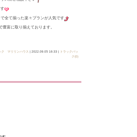
ます
容まで全て揃った楽々プランが人気です
まで豊富に取り揃えております。
ック マリリンハウス
| 2022.09.05 16:33 |
トラックバッ
ク(0)
です。