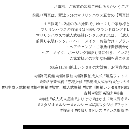
お嬢様、ご家族の皆様ご来店ありがとうございま
前撮り写真は、駅近５分のマリリンハウス直営の【写真
１日限定2～3組のみの撮影で、ゆっくりご家族様
マリリンハウスの前撮りは可愛いブランドロングド
マリリンハウスで成人式振袖レンタルされれば、【成
前撮り衣装レンタル・ヘア・メイク・お着付け・ブラ
・ヘアチェンジ・ご家族様撮影料金
ヘア、メイク、ポージング体験も身に付き、ドレス
ご家族様との大切な時間を過ごせ
(税込11万円以上レンタルの方対象、お写真代
#姫路写真館 #姫路振袖 #姫路振袖成人式 #姫路フォト
#姫路卒業式袴 #赤穂振袖 #赤穂成人式振袖 #たつの
#相生成人式振袖 #相生振袖 #加古川成人式振袖 #加古川振袖レンタル#兵庫
古川 #龍野 #高砂 #相生
#赤穂 #成人式 #振袖 #ふりそで #はかま #袴 #男袴
#スタジオメルシー #メルシー #写真スタジオ #フォ
#前撮り #後撮り #ドレス #ドレス撮影 