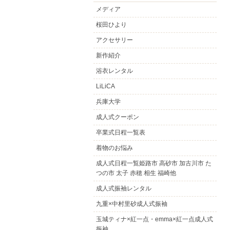
メディア
桜田ひより
アクセサリー
新作紹介
浴衣レンタル
LiLiCA
兵庫大学
成人式クーポン
卒業式日程一覧表
着物のお悩み
成人式日程一覧姫路市 高砂市 加古川市 た
つの市 太子 赤穂 相生 福崎他
成人式振袖レンタル
九重×中村里砂成人式振袖
玉城ティナ×紅一点・emma×紅一点成人式
振袖