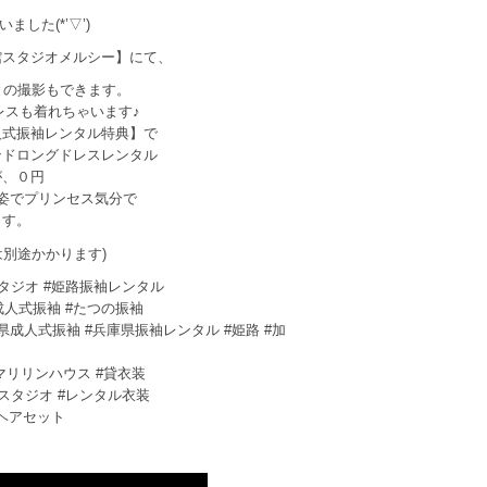
した(*’▽’)
館スタジオメルシー】にて、
との撮影もできます。
レスも着れちゃいます♪
人式振袖レンタル特典】で
ンドロングドレスレンタル
が、０円
姿でプリンセス気分で
ます。
は別途かかります)
スタジオ #姫路振袖レンタル
成人式振袖 #たつの振袖
県成人式振袖 #兵庫県振袖レンタル #姫路 #加
 #マリリンハウス #貸衣装
トスタジオ #レンタル衣装
#ヘアセット