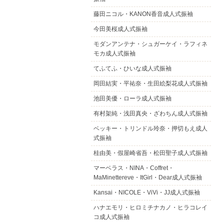
藤田ニコル・KANON香音成人式振袖
今田美桜成人式振袖
モダンアンテナ・シュガーケイ・ラフィネ
モカ成人式振袖
てふてふ・ひいな成人式振袖
岡田結実・平祐奈・生田絵梨花成人式振袖
池田美優・ローラ成人式振袖
有村架純・浅田真央・ざわちん成人式振袖
ベッキー・トリンドル玲奈・押切もえ成人
式振袖
桂由美・假屋崎省吾・松田聖子成人式振袖
マーベラス・NINA・Coffret・
MaMinettereve・ItGirl・Dear成人式振袖
Kansai・NICOLE・ViVi・JJ成人式振袖
ハナエモリ・ヒロミチナカノ・ヒラコレイ
コ成人式振袖