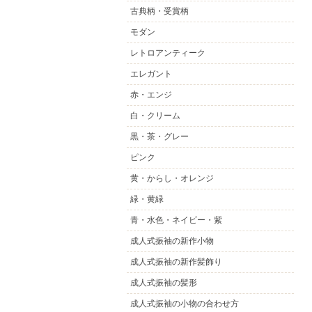
古典柄・受賞柄
モダン
レトロアンティーク
エレガント
赤・エンジ
白・クリーム
黒・茶・グレー
ピンク
黄・からし・オレンジ
緑・黄緑
青・水色・ネイビー・紫
成人式振袖の新作小物
成人式振袖の新作髪飾り
成人式振袖の髪形
成人式振袖の小物の合わせ方