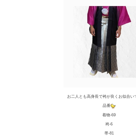
お二人とも高身長で袴が良くお似合い
品番
着物-69
袴-6
帯-81