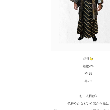
品番
着物-24
袴-25
帯-82
お二人目は⤵
色鮮やかなピンク紫から黒に