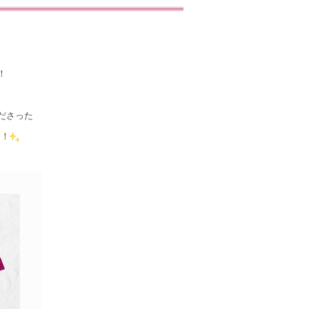
！
ださった
す！