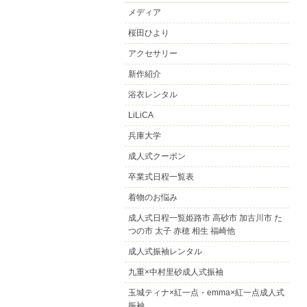
メディア
桜田ひより
アクセサリー
新作紹介
浴衣レンタル
LiLiCA
兵庫大学
成人式クーポン
卒業式日程一覧表
着物のお悩み
成人式日程一覧姫路市 高砂市 加古川市 た
つの市 太子 赤穂 相生 福崎他
成人式振袖レンタル
九重×中村里砂成人式振袖
玉城ティナ×紅一点・emma×紅一点成人式
振袖