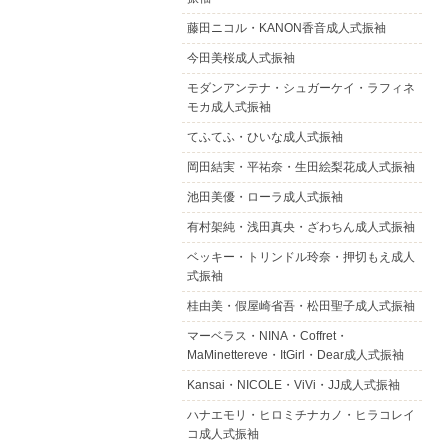
藤田ニコル・KANON香音成人式振袖
今田美桜成人式振袖
モダンアンテナ・シュガーケイ・ラフィネ
モカ成人式振袖
てふてふ・ひいな成人式振袖
岡田結実・平祐奈・生田絵梨花成人式振袖
池田美優・ローラ成人式振袖
有村架純・浅田真央・ざわちん成人式振袖
ベッキー・トリンドル玲奈・押切もえ成人
式振袖
桂由美・假屋崎省吾・松田聖子成人式振袖
マーベラス・NINA・Coffret・
MaMinettereve・ItGirl・Dear成人式振袖
Kansai・NICOLE・ViVi・JJ成人式振袖
ハナエモリ・ヒロミチナカノ・ヒラコレイ
コ成人式振袖