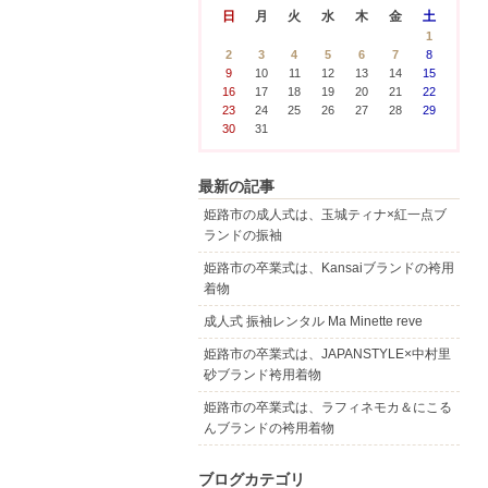
日
月
火
水
木
金
土
1
2
3
4
5
6
7
8
9
10
11
12
13
14
15
16
17
18
19
20
21
22
23
24
25
26
27
28
29
30
31
最新の記事
姫路市の成人式は、玉城ティナ×紅一点ブ
ランドの振袖
姫路市の卒業式は、Kansaiブランドの袴用
着物
成人式 振袖レンタル Ma Minette reve
姫路市の卒業式は、JAPANSTYLE×中村里
砂ブランド袴用着物
姫路市の卒業式は、ラフィネモカ＆にこる
んブランドの袴用着物
ブログカテゴリ