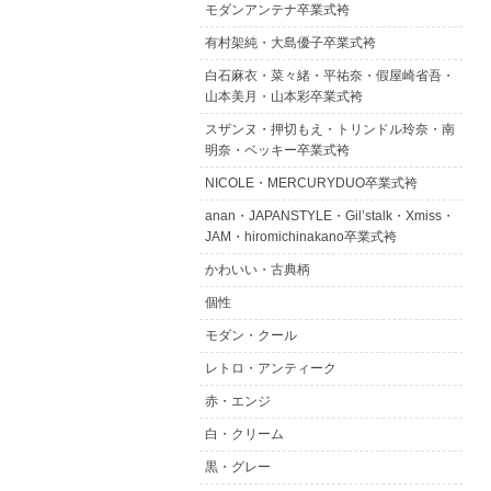
モダンアンテナ卒業式袴
有村架純・大島優子卒業式袴
白石麻衣・菜々緒・平祐奈・假屋崎省吾・
山本美月・山本彩卒業式袴
スザンヌ・押切もえ・トリンドル玲奈・南
明奈・ベッキー卒業式袴
NICOLE・MERCURYDUO卒業式袴
anan・JAPANSTYLE・Gil’stalk・Xmiss・
JAM・hiromichinakano卒業式袴
かわいい・古典柄
個性
モダン・クール
レトロ・アンティーク
赤・エンジ
白・クリーム
黒・グレー