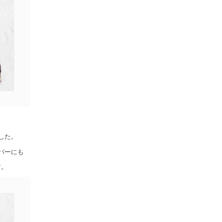
した。
バーにも
す。