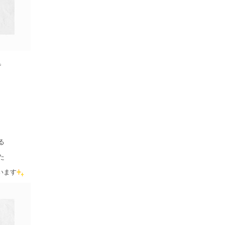
で
・
る
た
います