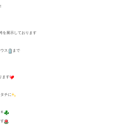
！
袴を展示しております
ハウス
まで
ります
カタチに
ＯＫ
ます