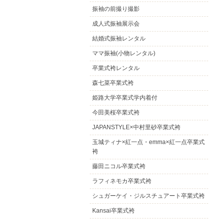
振袖の前撮り撮影
成人式振袖展示会
結婚式振袖レンタル
ママ振袖(小物レンタル)
卒業式袴レンタル
森七菜卒業式袴
姫路大学卒業式学内着付
今田美桜卒業式袴
JAPANSTYLE×中村里砂卒業式袴
玉城ティナ×紅一点・emma×紅一点卒業式
袴
藤田ニコル卒業式袴
ラフィネモカ卒業式袴
シュガーケイ・ジルスチュアート卒業式袴
Kansai卒業式袴