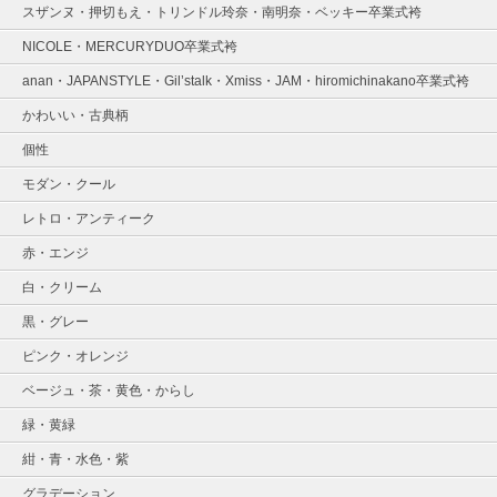
スザンヌ・押切もえ・トリンドル玲奈・南明奈・ベッキー卒業式袴
NICOLE・MERCURYDUO卒業式袴
anan・JAPANSTYLE・Gil’stalk・Xmiss・JAM・hiromichinakano卒業式袴
かわいい・古典柄
個性
モダン・クール
レトロ・アンティーク
赤・エンジ
白・クリーム
黒・グレー
ピンク・オレンジ
ベージュ・茶・黄色・からし
緑・黄緑
紺・青・水色・紫
グラデーション