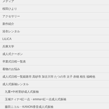
メディア
桜田ひより
アクセサリー
新作紹介
浴衣レンタル
LiLiCA
兵庫大学
成人式クーポン
卒業式日程一覧表
着物のお悩み
成人式日程一覧姫路市 高砂市 加古川市 たつの市 太子 赤穂 相生 福崎他
成人式振袖レンタル
九重×中村里砂成人式振袖
玉城ティナ×紅一点・emma×紅一点成人式振袖
藤田ニコル・KANON香音成人式振袖