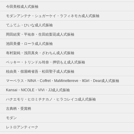
今田美桜成人式振袖
モダンアンテナ・シュガーケイ・ラフィネモカ成人式振袖
てふてふ・ひいな成人式振袖
岡田結実・平祐奈・生田絵梨花成人式振袖
池田美優・ローラ成人式振袖
有村架純・浅田真央・ざわちん成人式振袖
ベッキー・トリンドル玲奈・押切もえ成人式振袖
桂由美・假屋崎省吾・松田聖子成人式振袖
マーベラス・NINA・Coffret・MaMinettereve・ItGirl・Dear成人式振袖
Kansai・NICOLE・ViVi・JJ成人式振袖
ハナエモリ・ヒロミチナカノ・ヒラコレイコ成人式振袖
古典柄・受賞柄
モダン
レトロアンティーク