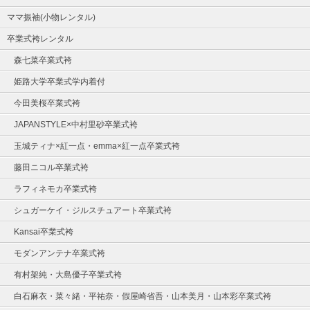
ママ振袖(小物レンタル)
卒業式袴レンタル
森七菜卒業式袴
姫路大学卒業式学内着付
今田美桜卒業式袴
JAPANSTYLE×中村里砂卒業式袴
玉城ティナ×紅一点・emma×紅一点卒業式袴
藤田ニコル卒業式袴
ラフィネモカ卒業式袴
シュガーケイ・ジルスチュアート卒業式袴
Kansai卒業式袴
モダンアンテナ卒業式袴
有村架純・大島優子卒業式袴
白石麻衣・菜々緒・平祐奈・假屋崎省吾・山本美月・山本彩卒業式袴