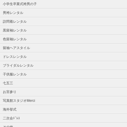
小学生卒業式袴男の子
男袴レンタル
訪問着レンタル
黒留袖レンタル
色留袖レンタル
留袖ヘアスタイル
ドレスレンタル
ブライダルレンタル
子供服レンタル
七五三
お宮参り
写真館スタジオMerci
海外挙式
二次会ﾄﾞﾚｽ
その他