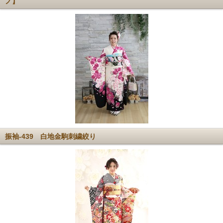
ノ】
振袖-439 白地金駒刺繍絞り