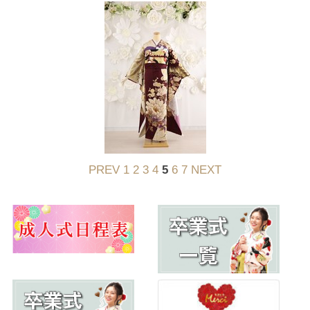
PREV
1
2
3
4
5
6
7
NEXT