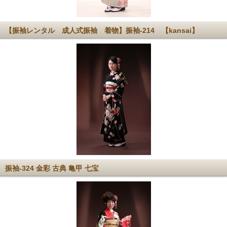
【振袖レンタル 成人式振袖 着物】振袖-214 【kansai】
振袖-324 金彩 古典 亀甲 七宝