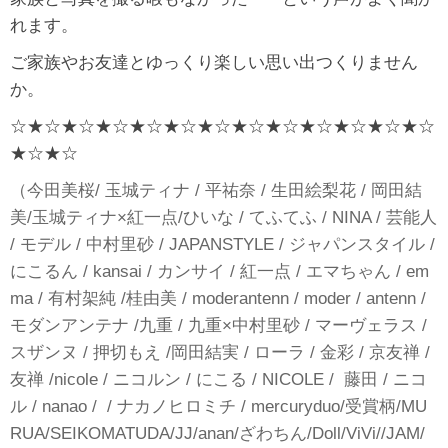
れます。
ご家族やお友達とゆっくり楽しい思い出つくりません
か。
☆★☆★☆★☆★☆★☆★☆★☆★☆★☆★☆★☆★☆
★☆★☆
（今田美桜/ 玉城ティナ / 平祐奈 / 生田絵梨花 / 岡田結
美/玉城ティナ×紅一点/ひいな / てふてふ / NINA / 芸能人
/ モデル / 中村里砂 / JAPANSTYLE / ジャパンスタイル /
にこるん / kansai / カンサイ / 紅一点 / エマちゃん / em
ma / 有村架純 /桂由美 / moderantenn / moder / antenn /
モダンアンテナ /九重 / 九重×中村里砂 / マーヴェラス /
スザンヌ / 押切もえ /岡田結実 / ローラ / 金彩 / 京友禅 /
友禅 /nicole / ニコルン / にこる / NICOLE / 藤田 / ニコ
ル / nanao / / ナカノヒロミチ / mercuryduo/受賞柄/MU
RUA/SEIKOMATUDA/JJ/anan/ざわちん/Doll/ViVi//JAM/