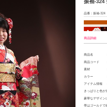
振袖-324
品番：振袖-324
商品詳細
商品名 ：【
商品コード ：振
素材 ：
カラー ：赤
アイテム情報 
きっぱりと色が
豪華なデザイン
帯はゴールドで