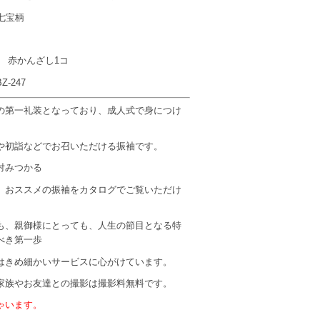
七宝柄
7 赤かんざし1コ
-247
の第一礼装となっており、成人式で身につけ
や初詣などでお召いただける振袖です。
対みつかる
 おススメの振袖をカタログでご覧いただけ
も、親御様にとっても、人生の節目となる特
べき第一歩
はきめ細かいサービスに心がけています。
家族やお友達との撮影は撮影料無料です。
ゃいます。