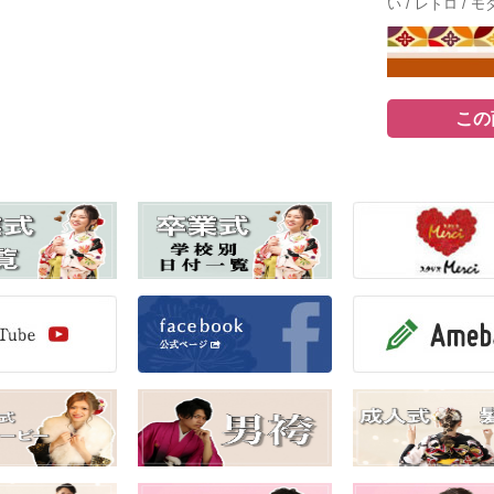
い / レトロ / モ
この