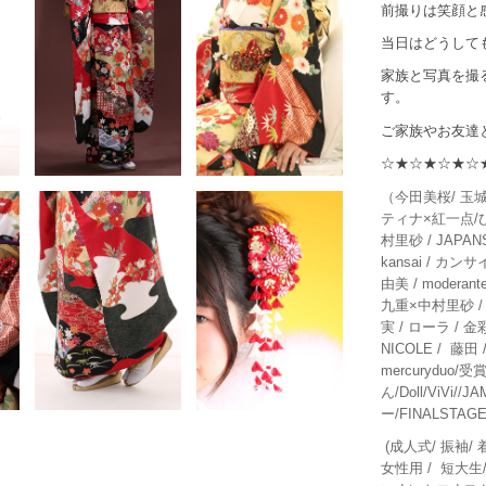
前撮りは笑顔と
当日はどうして
家族と写真を撮
す。
ご家族やお友達
☆★☆★☆★☆
（今田美桜/ 玉城
ティナ×紅一点/ひい
村里砂 / JAPA
kansai / カン
由美 / moderant
九重×中村里砂 /
実 / ローラ / 金彩
NICOLE / 藤田 
mercuryduo/受
ん/Doll/ViVi//
ー/FINALSTAGE
(成人式/ 振袖/ 
女性用 / 短大生