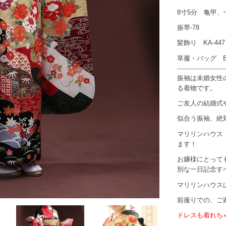
8寸5分 亀甲、
振帯-78
髪飾り KA-44
草履・バッグ BZ
振袖は未婚女性
る着物です。
ご友人の結婚式
似合う振袖、絶
マリリンハウス
ます！
お嬢様にとって
別な一日記念す
マリリンハウス
前撮りでの、ご
ドレスも着れち