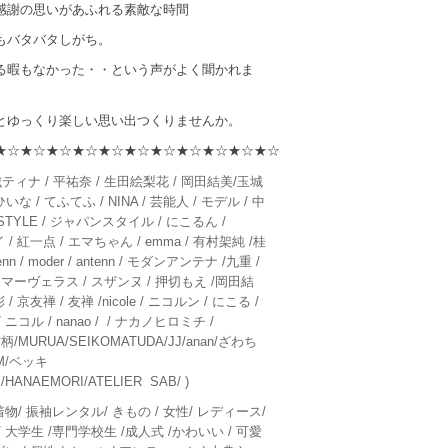
感謝の思いがあふれる素敵な時間
もバタバタしがち。
る暇もなかった・・という声がよく聞かれま
とゆっくり楽しい思い出つくりませんか。
★☆★☆★☆★☆★☆★☆★☆★☆★☆★☆★☆
ティナ / 平祐奈 / 生田絵梨花 / 岡田結美/玉城
な / てふてふ / NINA / 芸能人 / モデル / 中
NSTYLE / ジャパンスタイル / にこるん /
サイ / 紅一点 / エマちゃん / emma / 有村架純 /桂
enn / moder / antenn / モダンアンテナ /九重 /
 マーヴェラス / スザンヌ / 押切もえ /岡田結
 / 京友禅 / 友禅 /nicole / ニコルン / にこる /
/ ニコル / nanao / / ナカノヒロミチ /
賞柄/MURUA/SEIKOMATUDA/JJ/anan/ざわち
JAM/ベッキ
/HANAEMORI/ATELIER SAB/ )
着物/ 振袖レンタル/ きもの / 女性/ レディース/
/ 大学生 /専門学校生 /成人式 /かわいい / 可愛