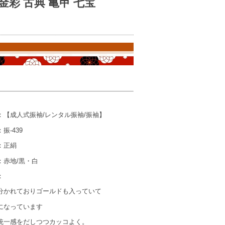
 金彩 古典 亀甲 七宝
成人式振袖/レンタル振袖/振袖】
-439
正絹
地/黒・白
：
分かれておりゴールドも入っていて
になっています
統一感をだしつつカッコよく。