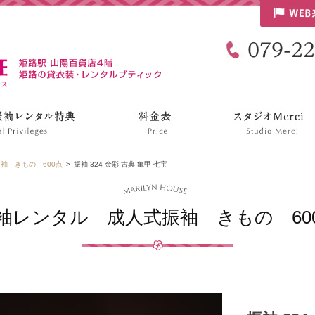
リリンハウス
袖 きもの 600点
振袖-324 金彩 古典 亀甲 七宝
袖レンタル 成人式振袖 きもの 60