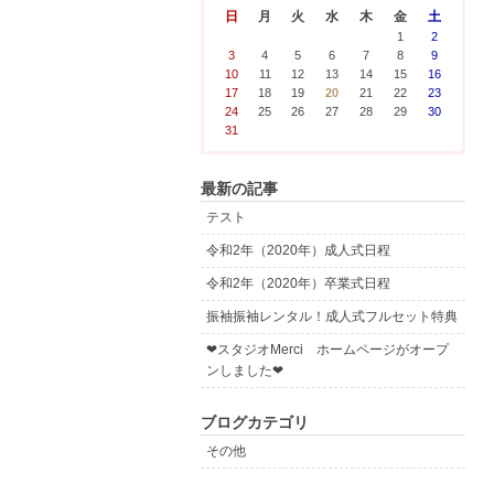
日
月
火
水
木
金
土
1
2
3
4
5
6
7
8
9
10
11
12
13
14
15
16
17
18
19
20
21
22
23
24
25
26
27
28
29
30
31
最新の記事
テスト
令和2年（2020年）成人式日程
令和2年（2020年）卒業式日程
振袖振袖レンタル！成人式フルセット特典
❤スタジオMerci ホームページがオープ
ンしました❤
ブログカテゴリ
その他