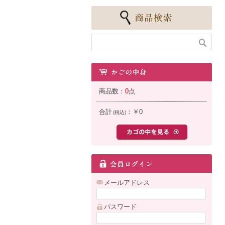
商品数：
0
点
合計
：
￥0
(税込)
メールアドレス
パスワード