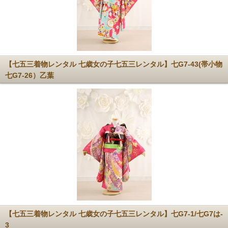
【七五三着物レンタル 七歳女の子七五三レンタル】七G7-43(帯小物
七G7-26）乙葉
【七五三着物レンタル 七歳女の子七五三レンタル】七G7-1/七G7は-
3