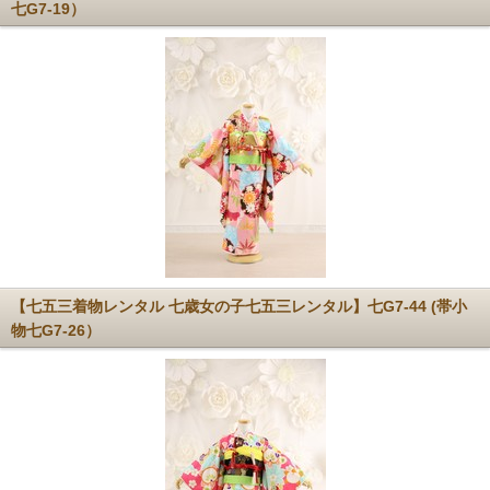
七G7-19）
【七五三着物レンタル 七歳女の子七五三レンタル】七G7-44 (帯小
物七G7-26）