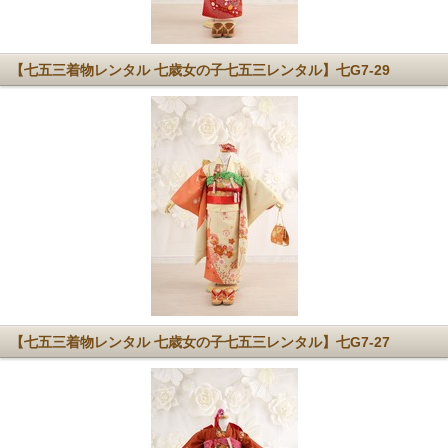
【七五三着物レンタル 七歳女の子七五三レンタル】七G7-29
【七五三着物レンタル 七歳女の子七五三レンタル】七G7-27