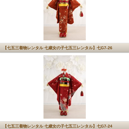
【七五三着物レンタル 七歳女の子七五三レンタル】七G7-26
【七五三着物レンタル 七歳女の子七五三レンタル】七G7-24