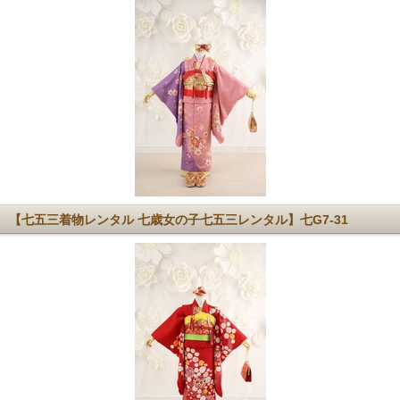
【七五三着物レンタル 七歳女の子七五三レンタル】七G7-31