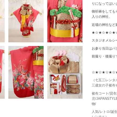
りになってはい
御祈祷をしても
入りの神社、
近場の神社など
★☆★☆★☆★
スタジオメルシ
お参り当日はバ
前撮り・後撮り
☆★☆★☆★☆
（七五三レンタル
三歳女の子被布セ
被布コート/貸衣
児/JAPANSTY
物/
人気/レトロ/誕生
レンタル）