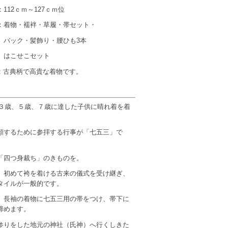
12ｃｍ～127ｃｍ位
着物・襦袢・草履・帯セット・
髪飾り・腰ひも3本
こセット
: 古典柄で高貴な着物です。
日に３歳、５歳、７歳に達した子供に晴れ着を着
願するために参拝する行事が「七五三」で
「四つ身裁ち」のきものを。
、初めて袴を着ける古来の儀式を受け継ぎ、
タイルが一般的です。
、長袖の着物に七五三用の帯をつけ、帯下に
締めます。
参りをした地元の神社（氏神）へ行くしきた