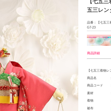
【七五三
五三レンタ
品番：【七五三
G7-23
商品詳細
【七五三着物レン
商品名 :
商品コード ：七
素材 
着物 ：ピ
被布 ：