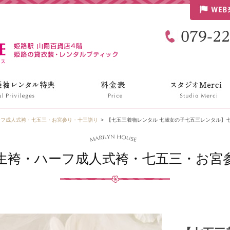
リリンハウス
ーフ成人式袴・七五三・お宮参り・十三詣り
【七五三着物レンタル 七歳女の子七五三レンタル】七G
生袴・ハーフ成人式袴・七五三・お宮