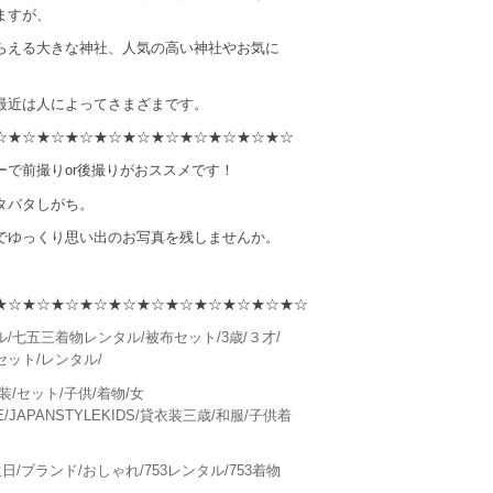
ますが、
らえる大きな神社、人気の高い神社やお気に
最近は人によってさまざまです。
☆★☆★☆★☆★☆★☆★☆★☆★☆★☆★☆
ーで前撮りor後撮りがおススメです！
タバタしがち。
でゆっくり思い出のお写真を残しませんか。
★☆★☆★☆★☆★☆★☆★☆★☆★☆★☆★☆
/七五三着物レンタル/被布セット/3歳/３才/
ット/レンタル/
装/セット/子供/着物/女
LE/JAPANSTYLEKIDS/貸衣装三歳/和服/子供着
日/ブランド/おしゃれ/753レンタル/753着物