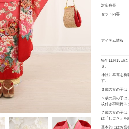
対応身長 ：1
セット内容 ：
バック・
はこせ
アイテム情報 
毎年11月15
せ、
神社に幸運を祈
す。
３歳の女の子は
５歳の男の子は
紋付き羽織袴ス
７歳の女の子は
は「しごき」を
基本的にはお宮