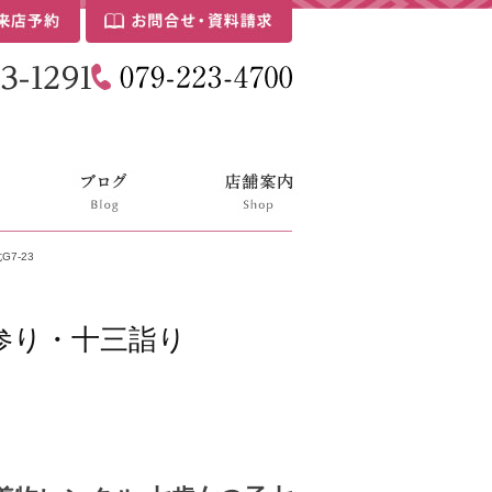
7-23
参り・十三詣り