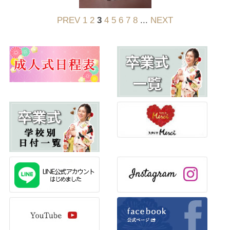
PREV
1
2
3
4
5
6
7
8
...
NEXT