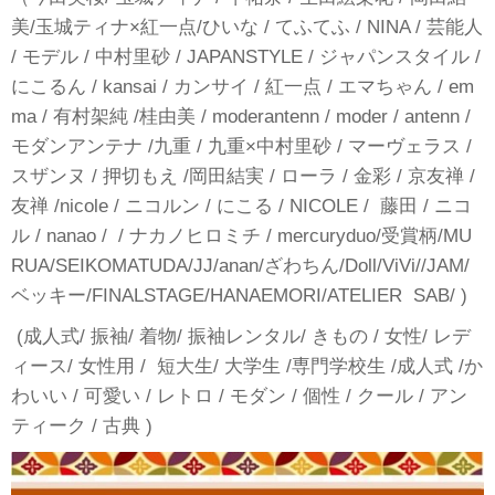
美/玉城ティナ×紅一点/ひいな / てふてふ / NINA / 芸能人
/ モデル / 中村里砂 / JAPANSTYLE / ジャパンスタイル /
にこるん / kansai / カンサイ / 紅一点 / エマちゃん / em
ma / 有村架純 /桂由美 / moderantenn / moder / antenn /
モダンアンテナ /九重 / 九重×中村里砂 / マーヴェラス /
スザンヌ / 押切もえ /岡田結実 / ローラ / 金彩 / 京友禅 /
友禅 /nicole / ニコルン / にこる / NICOLE / 藤田 / ニコ
ル / nanao / / ナカノヒロミチ / mercuryduo/受賞柄/MU
RUA/SEIKOMATUDA/JJ/anan/ざわちん/Doll/ViVi//JAM/
ベッキー/FINALSTAGE/HANAEMORI/ATELIER SAB/ )
(成人式/ 振袖/ 着物/ 振袖レンタル/ きもの / 女性/ レデ
ィース/ 女性用 / 短大生/ 大学生 /専門学校生 /成人式 /か
わいい / 可愛い / レトロ / モダン / 個性 / クール / アン
ティーク / 古典 )