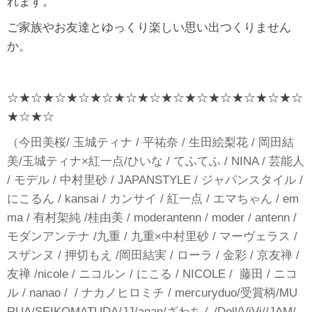
れます。
ご家族やお友達とゆっくり楽しい思い出つくりません
か。
☆★☆★☆★☆★☆★☆★☆★☆★☆★☆★☆★☆★☆
★☆★☆
（今田美桜/ 玉城ティナ / 平祐奈 / 生田絵梨花 / 岡田結
美/玉城ティナ×紅一点/ひいな / てふてふ / NINA / 芸能人
/ モデル / 中村里砂 / JAPANSTYLE / ジャパンスタイル /
にこるん / kansai / カンサイ / 紅一点 / エマちゃん / em
ma / 有村架純 /桂由美 / moderantenn / moder / antenn /
モダンアンテナ /九重 / 九重×中村里砂 / マーヴェラス /
スザンヌ / 押切もえ /岡田結実 / ローラ / 金彩 / 京友禅 /
友禅 /nicole / ニコルン / にこる / NICOLE / 藤田 / ニコ
ル / nanao / / ナカノヒロミチ / mercuryduo/受賞柄/MU
RUA/SEIKOMATUDA/JJ/anan/ざわちん/Doll/ViVi//JAM/