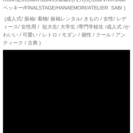
ベッキー/FINALSTAGE/HANAEMORI/ATELIER SAB/ )
(成人式/ 振袖/ 着物/ 振袖レンタル/ きもの / 女性/ レデ
ィース/ 女性用 / 短大生/ 大学生 /専門学校生 /成人式 /か
わいい / 可愛い / レトロ / モダン / 個性 / クール / アン
ティーク / 古典 )