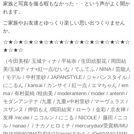
家族と写真を撮る暇もなかった・・という声がよく聞か
れます。
ご家族やお友達とゆっくり楽しい思い出つくりません
か。
☆★☆★☆★☆★☆★☆★☆★☆★☆★☆★☆★☆★☆
★☆★☆
（今田美桜/ 玉城ティナ / 平祐奈 / 生田絵梨花 / 岡田結
美/玉城ティナ×紅一点/ひいな / てふてふ / NINA / 芸能人
/ モデル / 中村里砂 / JAPANSTYLE / ジャパンスタイル /
にこるん / kansai / カンサイ / 紅一点 / エマちゃん / em
ma / 有村架純 /桂由美 / moderantenn / moder / antenn /
モダンアンテナ /九重 / 九重×中村里砂 / マーヴェラス /
スザンヌ / 押切もえ /岡田結実 / ローラ / 金彩 / 京友禅 /
友禅 /nicole / ニコルン / にこる / NICOLE / 藤田 / ニコ
ル / nanao / / ナカノヒロミチ / mercuryduo/受賞柄/MU
RUA/SEIKOMATUDA/JJ/anan/ざわちん/Doll/ViVi//JAM/