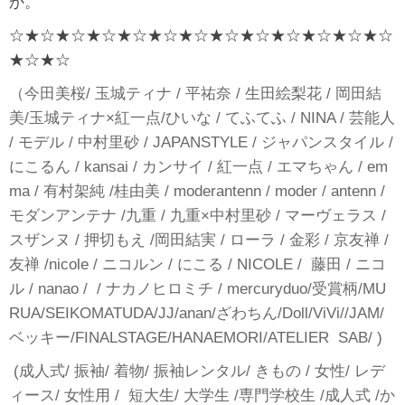
か。
☆★☆★☆★☆★☆★☆★☆★☆★☆★☆★☆★☆★☆
★☆★☆
（今田美桜/ 玉城ティナ / 平祐奈 / 生田絵梨花 / 岡田結
美/玉城ティナ×紅一点/ひいな / てふてふ / NINA / 芸能人
/ モデル / 中村里砂 / JAPANSTYLE / ジャパンスタイル /
にこるん / kansai / カンサイ / 紅一点 / エマちゃん / em
ma / 有村架純 /桂由美 / moderantenn / moder / antenn /
モダンアンテナ /九重 / 九重×中村里砂 / マーヴェラス /
スザンヌ / 押切もえ /岡田結実 / ローラ / 金彩 / 京友禅 /
友禅 /nicole / ニコルン / にこる / NICOLE / 藤田 / ニコ
ル / nanao / / ナカノヒロミチ / mercuryduo/受賞柄/MU
RUA/SEIKOMATUDA/JJ/anan/ざわちん/Doll/ViVi//JAM/
ベッキー/FINALSTAGE/HANAEMORI/ATELIER SAB/ )
(成人式/ 振袖/ 着物/ 振袖レンタル/ きもの / 女性/ レデ
ィース/ 女性用 / 短大生/ 大学生 /専門学校生 /成人式 /か