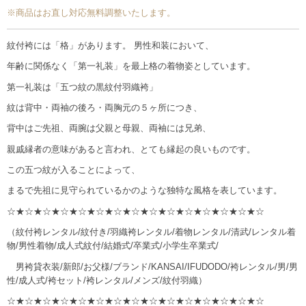
※商品はお直し対応無料調整いたします。
紋付袴には「格」があります。 男性和装において、
年齢に関係なく「第一礼装」を最上格の着物姿としています。
第一礼装は「五つ紋の黒紋付羽織袴」
紋は背中・両袖の後ろ・両胸元の５ヶ所につき、
背中はご先祖、両腕は父親と母親、両袖には兄弟、
親戚縁者の意味があると言われ、とても縁起の良いものです。
この五つ紋が入ることによって、
まるで先祖に見守られているかのような独特な風格を表しています。
☆★☆★☆★☆★☆★☆★☆★☆★☆★☆★☆★☆★☆★☆★☆
（紋付袴レンタル/紋付き/羽織袴レンタル/着物レンタル/清武/レンタル着
物/男性着物/成人式紋付/結婚式/卒業式/小学生卒業式/
男袴貸衣装/新郎/お父様/ブランド/KANSAI/IFUDODO/袴レンタル/男/男
性/成人式/袴セット/袴レンタル/メンズ/紋付羽織）
☆★☆★☆★☆★☆★☆★☆★☆★☆★☆★☆★☆★☆★☆★☆