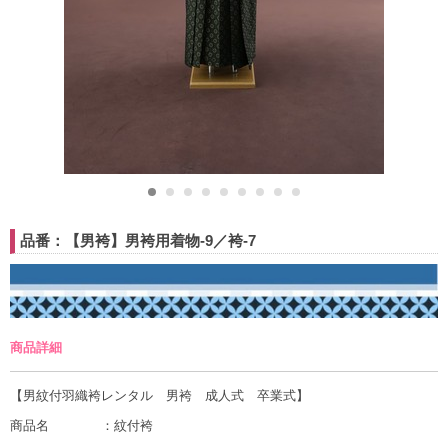
品番：【男袴】男袴用着物-9／袴-7
商品詳細
【男紋付羽織袴レンタル 男袴 成人式 卒業式】
商品名 ：紋付袴