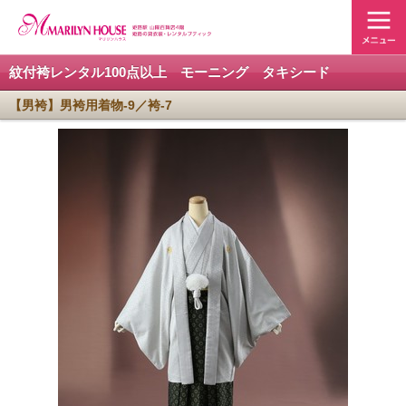
紋付袴レンタル100点以上 モーニング タキシード
【男袴】男袴用着物-9／袴-7