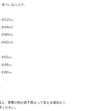
：後ろにあります。
123㎝
94cm
80cm
82cm
50㎝
88㎝
約80㎝
：
係上、実際の色が若干異なって見える場合がご
承ください。