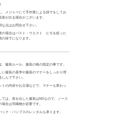
り方
し、メジャーにて手作業による採寸をしてお
誤差が出る場合がございます。
明な点はお問合せ下さい。
整の場合はバスト・ウエスト ヒモを絞った
態の採寸になります。
は、服装ルール、服装の格の指定の事です。
しい服装の基準や服装のマナーをしっかり理
楽しんで下さい。
ントの内容やお立場などで、マナーも変わっ
しては、肩を出した服装はNGなので、ノース
の場合は羽織物が必要です。
バック・パンプスのレンタルも承ります。