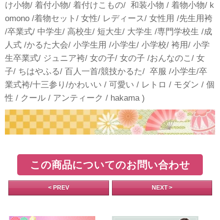
け小物/ 着付小物/ 着付けこもの/ 和装小物 / 着物小物/ k
omono /着物セット/ 女性/ レディース/ 女性用 /先生用袴
/卒業式/ 中学生/ 高校生/ 短大生/ 大学生 /専門学校生 /成
人式 /かるた大会/ 小学生用 /小学生/ 小学校/ 袴用/ 小学
生卒業式/ ジュニア袴/ 女の子/ 女の子 /おんなのこ/ 女
子/ ちはやふる/ 百人一首/競技かるた/ 卒服 /小学生/卒
業式袴/十三参り/かわいい / 可愛い / レトロ / モダン / 個
性 / クール / アンティーク / hakama )
この商品についてのお問い合わせ
< PREV
NEXT >