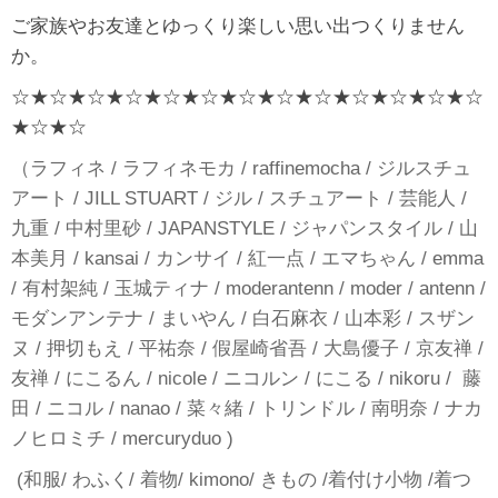
ご家族やお友達とゆっくり楽しい思い出つくりません
か。
☆★☆★☆★☆★☆★☆★☆★☆★☆★☆★☆★☆★☆
★☆★☆
（ラフィネ / ラフィネモカ / raffinemocha / ジルスチュ
アート / JILL STUART / ジル / スチュアート / 芸能人 /
九重 / 中村里砂 / JAPANSTYLE / ジャパンスタイル / 山
本美月 / kansai / カンサイ / 紅一点 / エマちゃん / emma
/ 有村架純 / 玉城ティナ / moderantenn / moder / antenn /
モダンアンテナ / まいやん / 白石麻衣 / 山本彩 / スザン
ヌ / 押切もえ / 平祐奈 / 假屋崎省吾 / 大島優子 / 京友禅 /
友禅 / にこるん / nicole / ニコルン / にこる / nikoru / 藤
田 / ニコル / nanao / 菜々緒 / トリンドル / 南明奈 / ナカ
ノヒロミチ / mercuryduo )
(和服/ わふく/ 着物/ kimono/ きもの /着付け小物 /着つ