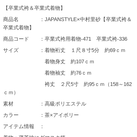
【卒業式袴＆卒業式着物】
商品名 ：JAPANSTYLE×中村里砂【卒業式袴＆
卒業式着物】
商品コード ：卒業式袴用着物-471 卒業式袴-336
サイズ ：着物裄丈 １尺８寸5分 約69ｃｍ
着物身丈 約107ｃｍ
着物袖丈 約76ｃｍ
袴丈 ２尺5寸 約95ｃｍ（158～162
ｃｍ）
素材 ：高級ポリエステル
カラー ：茶×アイボリー
アイテム情報 ：