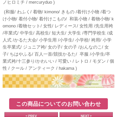
ノヒロミチ / mercuryduo )
(和服/ わふく/ 着物/ kimono/ きもの /着付け小物 /着つ
け小物/ 着付小物/ 着付けこもの/ 和装小物 / 着物小物/ k
omono /着物セット/ 女性/ レディース/ 女性用 /先生用袴
/卒業式/ 中学生/ 高校生/ 短大生/ 大学生 /専門学校生 /成
人式 /かるた大会/ 小学生用 /小学生/ 小学校/ 袴用/ 小学
生卒業式/ ジュニア袴/ 女の子/ 女の子 /おんなのこ/ 女
子/ ちはやふる/ 百人一首/競技かるた/ 卒服 /小学生/卒
業式袴/十三参り/かわいい / 可愛い / レトロ / モダン / 個
性 / クール / アンティーク / hakama )
この商品についてのお問い合わせ
< PREV
NEXT >