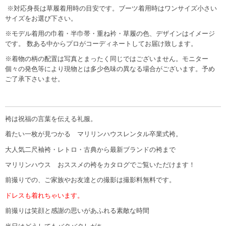
※対応身長は草履着用時の目安です。ブーツ着用時はワンサイズ小さい
サイズをお選び下さい。
※モデル着用の巾着・半巾帯・重ね衿・草履の色、デザインはイメージ
です。 数ある中からプロがコーディネートしてお届け致します。
※着物の柄の配置は写真とまったく同じではございません。モニター
個々の発色等により現物とは多少色味の異なる場合がございます。予め
ご了承下さいませ。
袴は祝福の言葉を伝える礼服。
着たい一枚が見つかる マリリンハウスレンタル卒業式袴。
大人気二尺袖袴・レトロ・古典から最新ブランドの袴まで
マリリンハウス おススメの袴をカタログでご覧いただけます！
前撮りでの、ご家族やお友達との撮影は撮影料無料です。
ドレスも着れちゃいます。
前撮りは笑顔と感謝の思いがあふれる素敵な時間