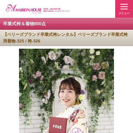
卒業式袴＆着物800点
【ベリーズブランド卒業式袴レンタル】ベリーズブランド卒業式袴
用着物-325 / 袴-326