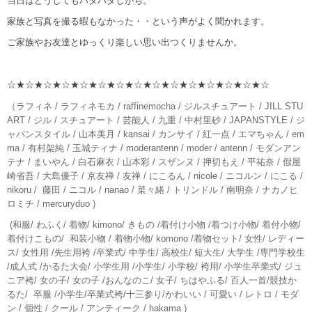
当日はどうしてもバタバタしがち。
家族と写真を撮る暇もなかった・・という声がよく聞かれます。
ご家族やお友達とゆっくり楽しい思い出つくりませんか。
☆★☆★☆★☆★☆★☆★☆★☆★☆★☆★☆★☆★☆★☆★☆
（ラフィネ / ラフィネモカ / raffinemocha / ジルスチュアート / JILL STU
ART / ジル / スチュアート / 芸能人 / 九重 / 中村里砂 / JAPANSTYLE / ジ
ャパンスタイル / 山本美月 / kansai / カンサイ / 紅一点 / エマちゃん / em
ma / 有村架純 / 玉城ティナ / moderantenn / moder / antenn / モダンアン
テナ / まいやん / 白石麻衣 / 山本彩 / スザンヌ / 押切もえ / 平祐奈 / 假屋
崎省吾 / 大島優子 / 京友禅 / 友禅 / にこるん / nicole / ニコルン / にこる /
nikoru / 藤田 / ニコル / nanao / 菜々緒 / トリンドル / 南明奈 / ナカノヒ
ロミチ / mercuryduo )
(和服/ わふく/ 着物/ kimono/ きもの /着付け小物 /着つけ小物/ 着付小物/
着付けこもの/ 和装小物 / 着物小物/ komono /着物セット/ 女性/ レディー
ス/ 女性用 /先生用袴 /卒業式/ 中学生/ 高校生/ 短大生/ 大学生 /専門学校生
/成人式 /かるた大会/ 小学生用 /小学生/ 小学校/ 袴用/ 小学生卒業式/ ジュ
ニア袴/ 女の子/ 女の子 /おんなのこ/ 女子/ ちはやふる/ 百人一首/競技か
るた/ 卒服 /小学生/卒業式袴/十三参り/かわいい / 可愛い / レトロ / モダ
ン / 個性 / クール / アンティーク / hakama )