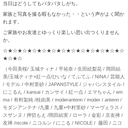
当日はどうしてもバタバタしがち。
家族と写真を撮る暇もなかった・・という声がよく聞か
れます。
ご家族やお友達とゆっくり楽しい思い出つくりません
か。
☆★☆★☆★☆★☆★☆★☆★☆★☆★☆★☆★☆★☆
★☆★☆
（今田美桜/ 玉城ティナ / 平祐奈 / 生田絵梨花 / 岡田結
美/玉城ティナ×紅一点/ひいな / てふてふ / NINA / 芸能人
/ モデル / 中村里砂 / JAPANSTYLE / ジャパンスタイル /
にこるん / kansai / カンサイ / 紅一点 / エマちゃん / em
ma / 有村架純 /桂由美 / moderantenn / moder / antenn /
モダンアンテナ /九重 / 九重×中村里砂 / マーヴェラス /
スザンヌ / 押切もえ /岡田結実 / ローラ / 金彩 / 京友禅 /
友禅 /nicole / ニコルン / にこる / NICOLE / 藤田 / ニコ