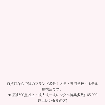
兵庫県姫路市の貸衣装マリリンハウスは姫路駅隣接
山陽百貨店4階、創業32年のレンタル専門店です。
成人式・卒業式・結婚式・写真撮影・美容などフォ
ーマルシーンを安心フルサポート!