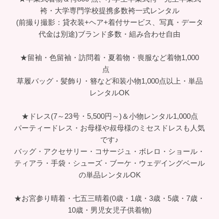
提携店です。
★振袖600点以上・成人式一式レンタル特典多数(165,000
以上レンタルの方)
特典①成人式当日の着付＆美容 無料！お仕度会場は姫路市
成人式会場まで５００mスタジオMerci！
成人式当日の着付＆美容予約は早い者勝ち・お近くのご希
望美容室もお申し付け下さい。
特典②前撮り撮影はマリリンハウスの直営写真館スタジオ
Merciにて、
振袖レンタル+ヘアメイク着付+撮影料+ドレスレンタル
+ヘアチェンジ+ご家族様との
撮影+1日2組限定貸切+写真１枚（６切）+マリリンハウス
YouTubeショートムービー＝無料
特典③卒業式の袴レンタル 無料！ご予約後の商品変更自
由！早期ご予約オススメ!