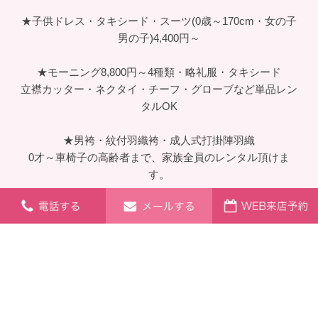
特典④ドレス50%OFF！（成人式あとの同窓会のパーティ
ードレスレンタル）他
★卒業式着物＆袴800 点、小学生卒業式袴・先生卒業式
袴・大学専門学校提携多数袴一式レンタル
(前撮り撮影：貸衣装+ヘア+着付サービス、写真・データ
代金は別途)ブランド多数・組み合わせ自由
★留袖・色留袖・訪問着・夏着物・喪服など着物1,000
点
草履バッグ・髪飾り・簪など和装小物1,000点以上・単品
レンタルOK
★ドレス(7～23号・5,500円～)＆小物レンタル1,000点
パーティードレス・お母様や叔母様のミセスドレスも人気
です♪
バッグ・アクセサリー・コサージュ・ボレロ・ショール・
ティアラ・手袋・シューズ・ブーケ・ウェデイングベール
の単品レンタルOK