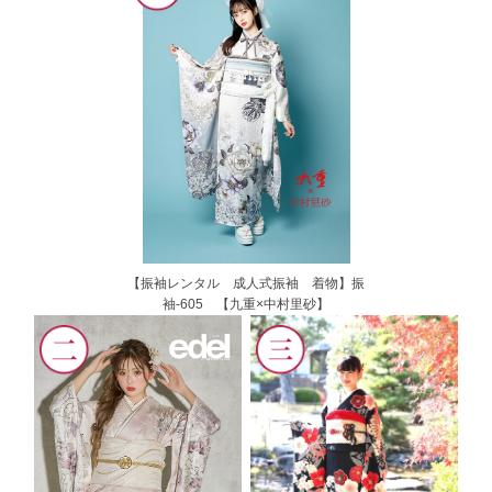
【振袖レンタル 成人式振袖 着物】振
袖-605 【九重×中村里砂】