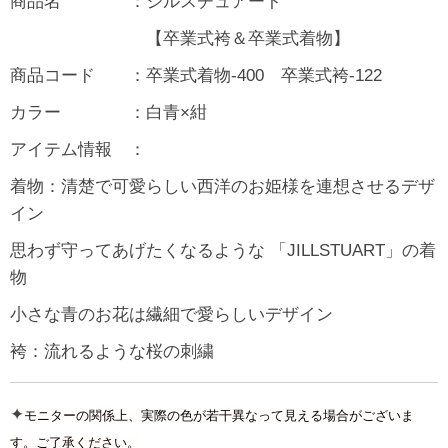
商品名 ：ジルスチュアート
【卒業式袴＆卒業式着物】
商品コード ：卒業式着物-400 卒業式袴-122
カラー ：白青×紺
アイテム情報 ：
着物：清楚で可愛らしい西洋のお姫様を連想させるデザ
イン
思わず守ってあげたくなるような 「JILLSTUART」の着
物
小さな青のお花は繊細で愛らしいデザイン
袴：流れるような桜の刺繍
✦
モニターの関係上、実際の色が若干異なって見える場合がございま
す。ご了承ください。