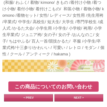
(和服/ わふく/ 着物/ kimono/ きもの /着付け小物 /着つ
け小物/ 着付小物/ 着付けこもの/ 和装小物 / 着物小物/ k
omono /着物セット/ 女性/ レディース/ 女性用 /先生用袴
/卒業式/ 中学生/ 高校生/ 短大生/ 大学生 /専門学校生 /成
人式 /かるた大会/ 小学生用 /小学生/ 小学校/ 袴用/ 小学
生卒業式/ ジュニア袴/ 女の子/ 女の子 /おんなのこ/ 女
子/ ちはやふる/ 百人一首/競技かるた/ 卒服 /小学生/卒
業式袴/十三参り/かわいい / 可愛い / レトロ / モダン / 個
性 / クール / アンティーク / hakama )
この商品についてのお問い合わせ
< PREV
NEXT >