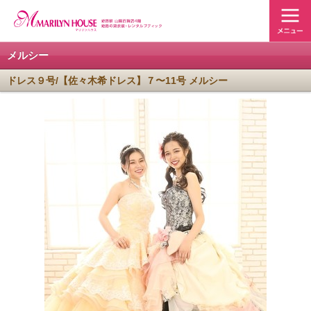
メルシー
ドレス９号/【佐々木希ドレス】７〜11号 メルシー