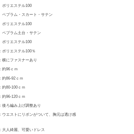
テル100
・スカート・サテン
テル100
土台・サテン
テル100
エステル100％
横にファスナーあり
96ｃｍ
6-92ｃｍ
80-100ｃｍ
6-120ｃｍ
ろ編み上げ調整あり
ストにリボンがついて、胸元は透け感
 ：大人綺麗、可愛いドレス