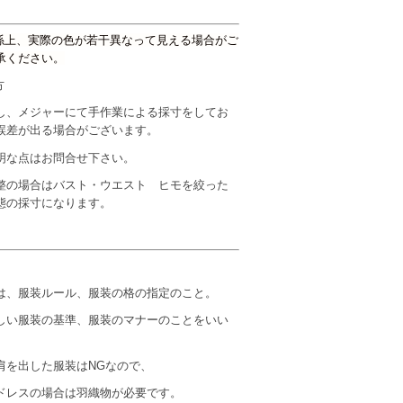
係上、実際の色が若干異なって見える場合がご
承ください。
り方
し、メジャーにて手作業による採寸をしてお
誤差が出る場合がございます。
明な点はお問合せ下さい。
整の場合はバスト・ウエスト ヒモを絞った
態の採寸になります。
は、服装ルール、服装の格の指定のこと。
しい服装の基準、服装のマナーのことをいい
肩を出した服装はNGなので、
ドレスの場合は羽織物が必要です。