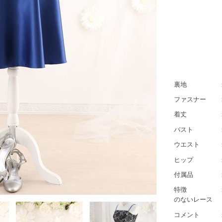
ポリエス
ペプラム
ポリエス
ペプラム
ポリエス
裏地 ：ポリ
ファスナー ：
着丈 ：約
バスト ：約8
ウエスト ：約
ヒップ ：約9
付属品 ：後
特徴 ：ウエ
のないレース
コメント