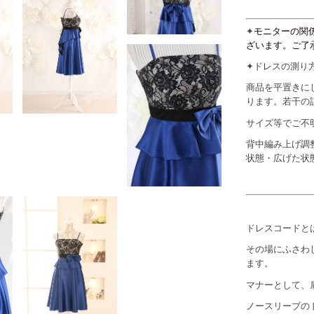
✦
モニターの関
ざいます。ご了
✦ドレスの測
商品を平置きに
ります。若干の
サイズ等でご不
背中編み上げ調
状態・広げた状
ドレスコードと
その場にふさわ
ます。
マナーとして、
ノースリーブの