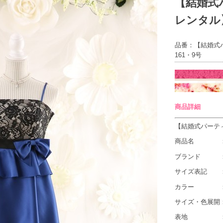
【結婚式
レンタル】
品番：【結婚式
161・9号
商品詳細
【結婚式パーティ
商品名 ：06
ブランド ：
サイズ表記 ：9
カラー 
サイズ・色展開：
表地 ：ボ