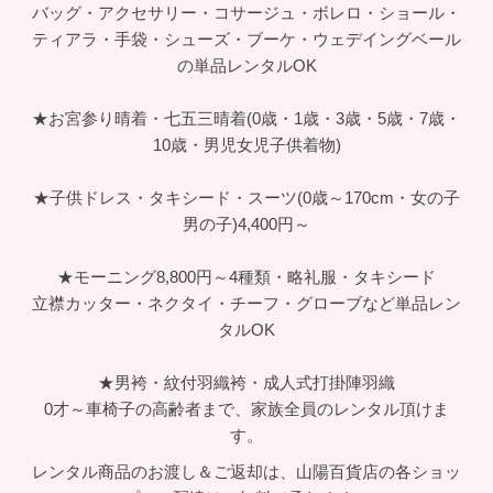
バッグ・アクセサリー・コサージュ・ボレロ・ショール・
ティアラ・手袋・シューズ・ブーケ・ウェデイングベール
の単品レンタルOK
★お宮参り晴着・七五三晴着(0歳・1歳・3歳・5歳・7歳・
10歳・男児女児子供着物)
★子供ドレス・タキシード・スーツ(0歳～170cm・女の子
男の子)4,400円～
★モーニング8,800円～4種類・略礼服・タキシード
立襟カッター・ネクタイ・チーフ・グローブなど単品レン
タルOK
★男袴・紋付羽織袴・成人式打掛陣羽織
0才～車椅子の高齢者まで、家族全員のレンタル頂けま
す。
レンタル商品のお渡し＆ご返却は、山陽百貨店の各ショッ