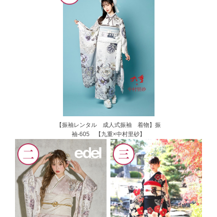
【振袖レンタル 成人式振袖 着物】振
袖-605 【九重×中村里砂】