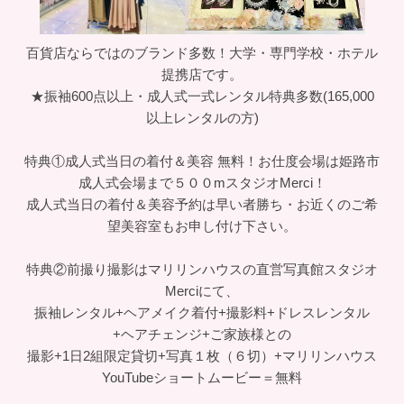
百貨店ならではのブランド多数！大学・専門学校・ホテル
提携店です。
★振袖600点以上・成人式一式レンタル特典多数(165,000
以上レンタルの方)
特典①成人式当日の着付＆美容 無料！お仕度会場は姫路市
成人式会場まで５００mスタジオMerci！
成人式当日の着付＆美容予約は早い者勝ち・お近くのご希
望美容室もお申し付け下さい。
特典②前撮り撮影はマリリンハウスの直営写真館スタジオ
Merciにて、
振袖レンタル+ヘアメイク着付+撮影料+ドレスレンタル
+ヘアチェンジ+ご家族様との
撮影+1日2組限定貸切+写真１枚（６切）+マリリンハウス
YouTubeショートムービー＝無料