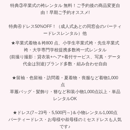
特典③卒業式の袴レンタル 無料！ご予約後の商品変更自
由！早期ご予約オススメ!
特典④ドレス50%OFF！（成人式あとの同窓会のパーティ
ードレスレンタル）他
★卒業式着物＆袴800 点、小学生卒業式袴・先生卒業式
袴・大学専門学校提携多数袴一式レンタル
(前撮り撮影：貸衣装+ヘア+着付サービス、写真・データ
代金は別途)ブランド多数・組み合わせ自由
★留袖・色留袖・訪問着・夏着物・喪服など着物1,000
点
草履バッグ・髪飾り・簪など和装小物1,000点以上・単品
レンタルOK
★ドレス(7～23号・5,500円～)＆小物レンタル1,000点
パーティードレス・お母様や叔母様のミセスドレスも人気
です♪