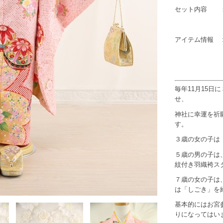
セット内容 ：
アイテム情報 
毎年11月15
せ、
神社に幸運を祈
す。
３歳の女の子は
５歳の男の子は
紋付き羽織袴ス
７歳の女の子は
は「しごき」を
基本的にはお宮
りになってはい