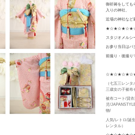
御祈祷をしても
入りの神社、
近場の神社など
★☆★☆★☆★
スタジオメルシ
お参り当日はバ
前撮り・後撮り
☆★☆★☆★☆
（七五三レンタル
三歳女の子被布セ
被布コート/貸衣
児/JAPANSTY
物/
人気/レトロ/誕生
レンタル）
☆★☆★☆★☆