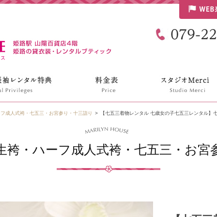
リリンハウス
ーフ成人式袴・七五三・お宮参り・十三詣り
【七五三着物レンタル 七歳女の子七五三レンタル】七G
生袴・ハーフ成人式袴・七五三・お宮