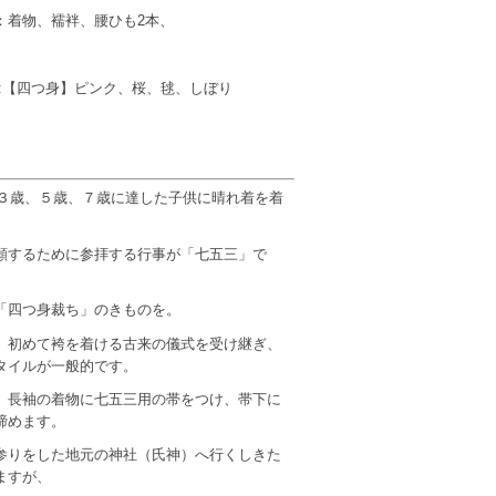
着物、襦袢、腰ひも2本、
:【四つ身】ピンク、桜、毬、しぼり
日に３歳、５歳、７歳に達した子供に晴れ着を着
願するために参拝する行事が「七五三」で
「四つ身裁ち」のきものを。
、初めて袴を着ける古来の儀式を受け継ぎ、
タイルが一般的です。
、長袖の着物に七五三用の帯をつけ、帯下に
締めます。
参りをした地元の神社（氏神）へ行くしきた
ますが、