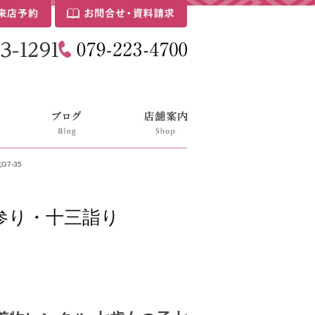
7-35
参り・十三詣り