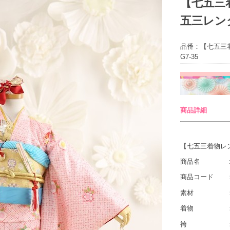
【七五三
五三レンタ
品番：【七五三
G7-35
商品詳細
【七五三着物レ
商品名 :
商品コード ：七
素材 ：ポリ
着物 ：ピ
袴 ：