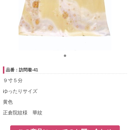
品番：訪問着-41
９寸５分
ゆったりサイズ
黄色
正倉院紋様 華紋