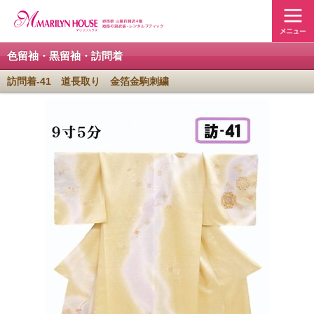
色留袖・黒留袖・訪問着
訪問着-41 道長取り 金箔金駒刺繍