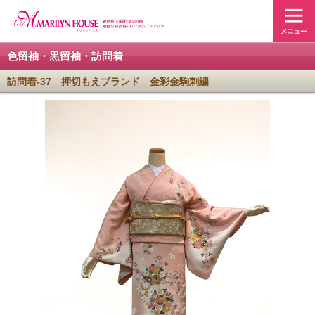
色留袖・黒留袖・訪問着
訪問着-37 押切もえブランド 金彩金駒刺繍