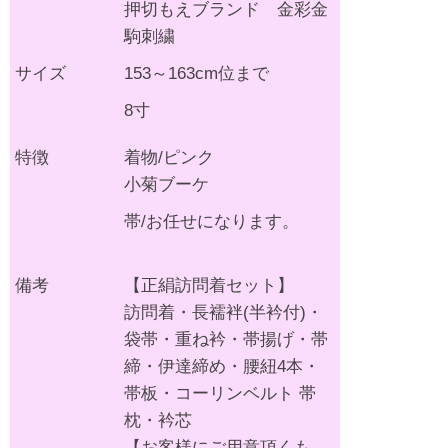
押切もえブランド 金彩金
駒刺繍
サイズ
153～163cm位まで
8寸
特徴
着物/ピンク
小菊ブーケ
帯/お任せになります。
備考
【正絹訪問着セット】
訪問着・長襦袢(半衿付)・
袋帯・重ね衿・帯揚げ・帯
締・伊達締め・腰紐4本・
帯板・コーリンベルト 帯
枕・衿芯
【お客様にご用意頂くも