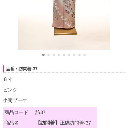
品番：訪問着-37
８寸
ピンク
小菊ブーケ
商品コード
訪37
商品名
【訪問着】正絹
訪問着-37