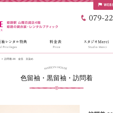
リリンハウス
着
訪問着-36 金箔 京染め
色留袖・黒留袖・訪問着