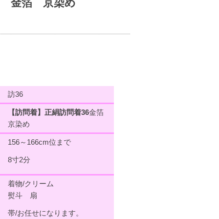
6 金箔 京染め
訪36
【訪問着】正絹訪問着36
金箔
京染め
156～166cm位まで
8寸2分
着物/クリーム
熨斗 扇
帯/お任せになります。