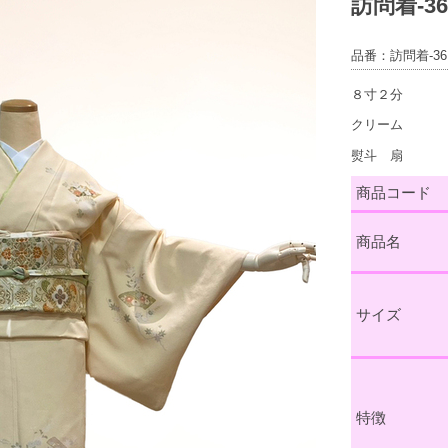
訪問着-3
品番：訪問着-36
８寸２分
クリーム
熨斗 扇
商品コード
商品名
サイズ
特徴