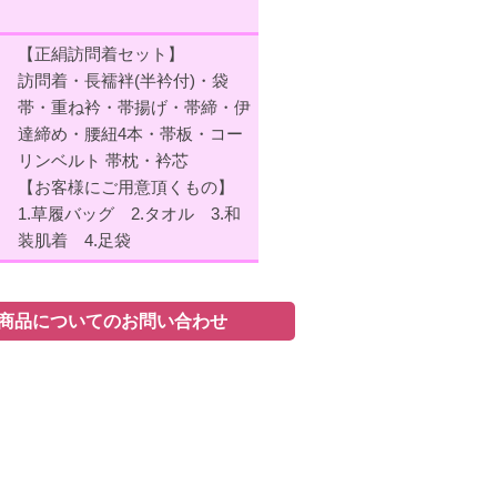
【正絹訪問着セット】
訪問着・長襦袢(半衿付)・袋
帯・重ね衿・帯揚げ・帯締・伊
達締め・腰紐4本・帯板・コー
リンベルト 帯枕・衿芯
【お客様にご用意頂くもの】
1.草履バッグ 2.タオル 3.和
装肌着 4.足袋
商品についてのお問い合わせ