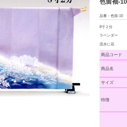
色留袖-
品番：色留-10
8寸２分
ラベンダー
流水に花
商品コード
商品名
サイズ
特徴