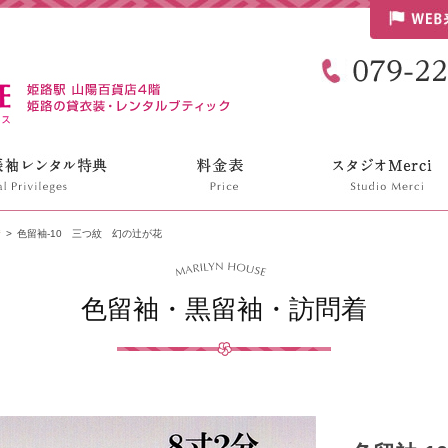
リリンハウス
着
色留袖-10 三つ紋 幻の辻が花
色留袖・黒留袖・訪問着