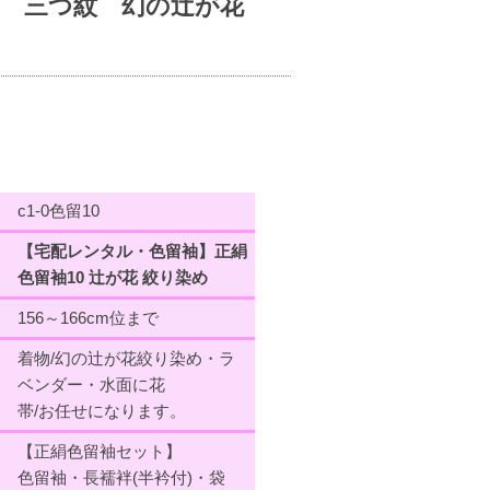
10 三つ紋 幻の辻が花
c1-0色留10
【宅配レンタル・色留袖】正絹
色留袖10 辻が花 絞り染め
156～166cm位まで
着物/幻の辻が花絞り染め・ラ
ベンダー・水面に花
帯/お任せになります。
【正絹色留袖セット】
色留袖・長襦袢(半衿付)・袋