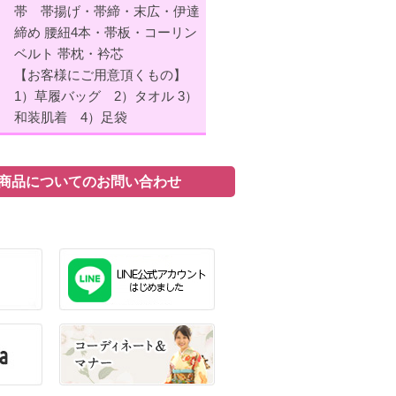
帯 帯揚げ・帯締・末広・伊達
締め 腰紐4本・帯板・コーリン
ベルト 帯枕・衿芯
【お客様にご用意頂くもの】
1）草履バッグ 2）タオル 3）
和装肌着 4）足袋
商品についてのお問い合わせ