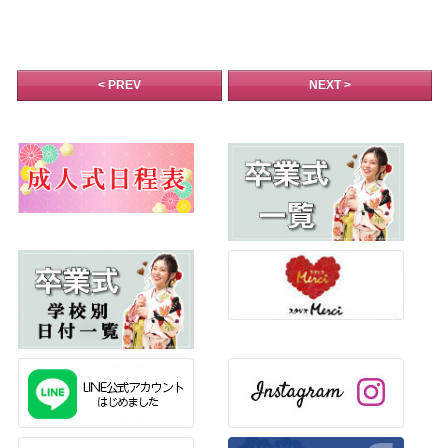
< PREV
NEXT >